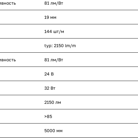
ивность
81 лм/Вт
19 мм
144 шт/м
typ: 2150 lm/m
ивность
81 лм/Вт
24 В
32 Вт
2150 лм
>85
5000 мм