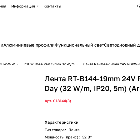
+
ния
Информация
Контакты
ии
Алюминиевые профили
Функциональный свет
Светодиодный д
 RGBW-WW
RGBW B144 24V 19mm 32 W/m
Лента RT-B144-19mm 24V RGBW-Day 
Лента RT-B144-19mm 24V
Day (32 W/m, IP20, 5m) (Arl
Арт.
018144(3)
Характеристики
Тип товара
:
Лента
Мощность (прайс)
:
32 Вт