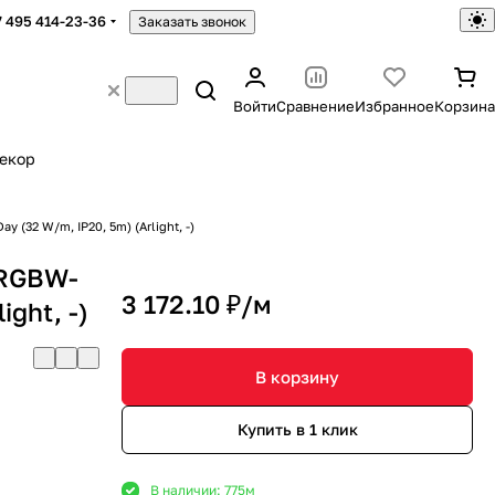
7 495 414-23-36
Заказать звонок
Войти
Сравнение
Избранное
Корзина
екор
(32 W/m, IP20, 5m) (Arlight, -)
 RGBW-
3 172.10 ₽/
м
ight, -)
В корзину
Купить в 1 клик
В наличии: 775
м