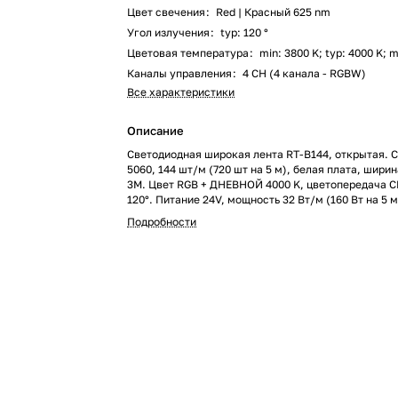
Цвет свечения
:
Red | Красный 625 nm
Угол излучения
:
typ: 120 °
Цветовая температура
:
min: 3800 K; typ: 4000 K; 
Каналы управления
:
4 CH (4 канала - RGBW)
Все характеристики
Описание
Светодиодная широкая лента RT-B144, открытая. 
5060, 144 шт/м (720 шт на 5 м), белая плата, ширин
3M. Цвет RGB + ДНЕВНОЙ 4000 K, цветопередача C
120°. Питание 24V, мощность 32 Вт/м (160 Вт на 5 
5000x19x2.2 мм. Мин.отрезок 83.33 мм, 12 светоди
Подробности
м.