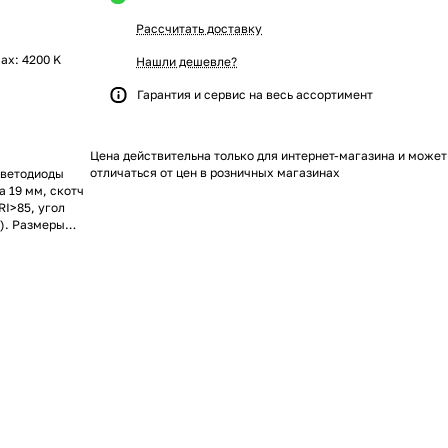
Рассчитать доставку
max: 4200 K
Нашли дешевле?
Гарантия и сервис на весь ассортимент
Цена действительна только для интернет-магазина и может
отличаться от цен в розничных магазинах
Светодиоды
а 19 мм, скотч
RI>85, угол
м). Размеры
одов. Цена за 1