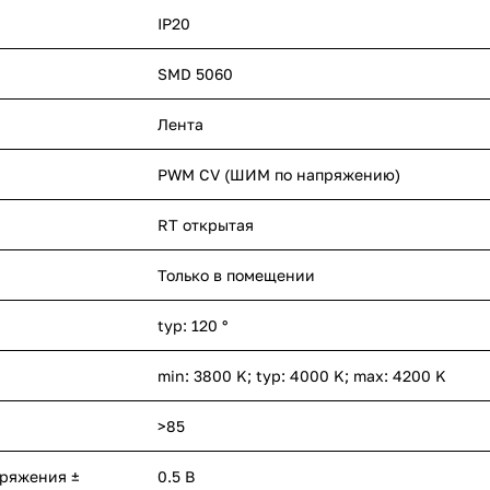
IP20
SMD 5060
Лента
PWM СV (ШИМ по напряжению)
RT открытая
Только в помещении
typ: 120 °
min: 3800 K; typ: 4000 K; max: 4200 K
>85
пряжения ±
0.5 В