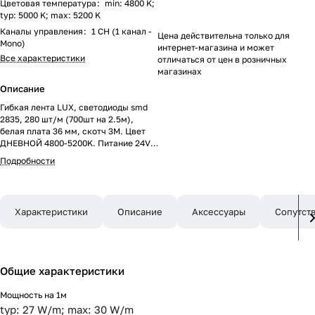
Цветовая температура
:
min: 4800 K;
typ: 5000 K; max: 5200 K
Каналы управления
:
1 CH (1 канал -
Цена действительна только для
Mono)
интернет-магазина и может
Все характеристики
отличаться от цен в розничных
магазинах
Описание
Гибкая лента LUX, светодиоды smd
2835, 280 шт/м (700шт на 2.5м),
белая плата 36 мм, скотч 3М. Цвет
ДНЕВНОЙ 4800-5200K. Питание 24V,
мощность 30 Вт/м (75 Вт на 2.5м),
Подробности
угол 120°, цветопередача CRI 95..98.
Размеры 2500х36x1.5мм.
Мин.отрезок 100мм, 28 светодиодов.
Цена за 1м.
Характеристики
Описание
Аксессуары
Сопутст
Общие характеристики
Мощность на 1м
typ: 27 W/m; max: 30 W/m