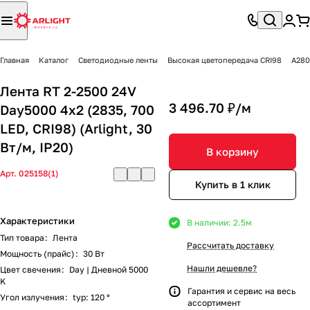
Главная
Каталог
Светодиодные ленты
Высокая цветопередача CRI98
A280
Лента RT 2-2500 24V
3 496.70 ₽/
м
Day5000 4x2 (2835, 700
LED, CRI98) (Arlight, 30
Вт/м, IP20)
В корзину
Арт.
025158(1)
Купить в 1 клик
Характеристики
В наличии: 2.5
м
Тип товара
:
Лента
Рассчитать доставку
Мощность (прайс)
:
30 Вт
Нашли дешевле?
Цвет свечения
:
Day | Дневной 5000
K
Гарантия и сервис на весь
Угол излучения
:
typ: 120 °
ассортимент