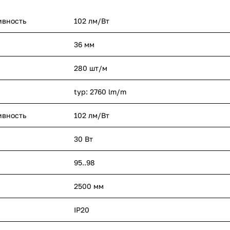
ивность
102 лм/Вт
36 мм
280 шт/м
typ: 2760 lm/m
ивность
102 лм/Вт
30 Вт
95..98
2500 мм
IP20