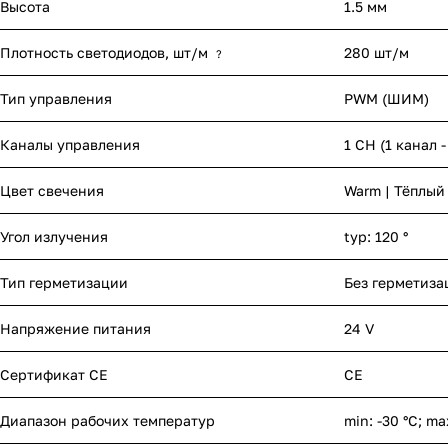
Высота
1.5 мм
Плотность светодиодов, шт/м
280 шт/м
?
Тип управления
PWM (ШИМ)
Каналы управления
1 CH (1 канал 
Цвет свечения
Warm | Тёплый
Угол излучения
typ: 120 °
Тип герметизации
Без герметиза
Напряжение питания
24 V
Сертификат CE
CE
Диапазон рабочих температур
min: -30 °C; ma