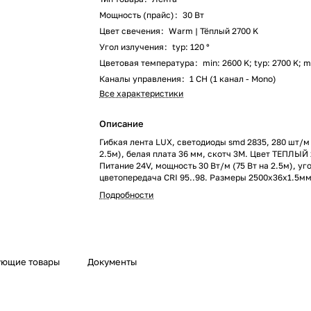
Мощность (прайс)
:
30 Вт
Цвет свечения
:
Warm | Тёплый 2700 K
Угол излучения
:
typ: 120 °
Цветовая температура
:
min: 2600 K; typ: 2700 K; 
Каналы управления
:
1 CH (1 канал - Mono)
Все характеристики
Описание
Гибкая лента LUX, светодиоды smd 2835, 280 шт/м
2.5м), белая плата 36 мм, скотч 3М. Цвет ТЕПЛЫЙ
Питание 24V, мощность 30 Вт/м (75 Вт на 2.5м), уго
цветопередача CRI 95..98. Размеры 2500х36x1.5мм
100мм, 28 светодиодов. Цена за 1м. Поставка под з
Подробности
ующие товары
Документы