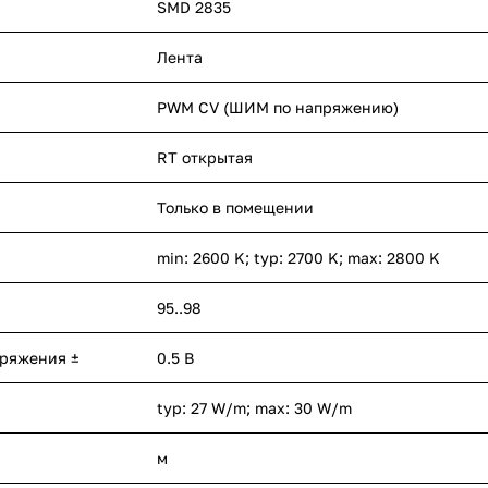
SMD 2835
Лента
PWM СV (ШИМ по напряжению)
RT открытая
Только в помещении
min: 2600 K; typ: 2700 K; max: 2800 K
95..98
пряжения ±
0.5 В
typ: 27 W/m; max: 30 W/m
м