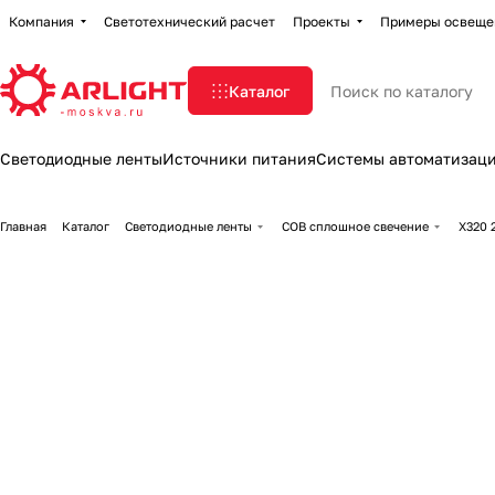
Компания
Светотехнический расчет
Проекты
Примеры освеще
Каталог
Светодиодные ленты
Источники питания
Системы автоматизац
Главная
Каталог
Светодиодные ленты
COB сплошное свечение
X320 