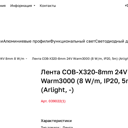
+
ния
Информация
Контакты
ии
Алюминиевые профили
Функциональный свет
Светодиодный д
24V 8mm 8 W/m
Лента COB-X320-8mm 24V Warm3000 (8 W/m, IP20, 5m) (Arlight
Лента COB-X320-8mm 24V
Warm3000 (8 W/m, IP20, 5
(Arlight, -)
Арт.
039022(1)
Характеристики
Тип товара
:
Лента