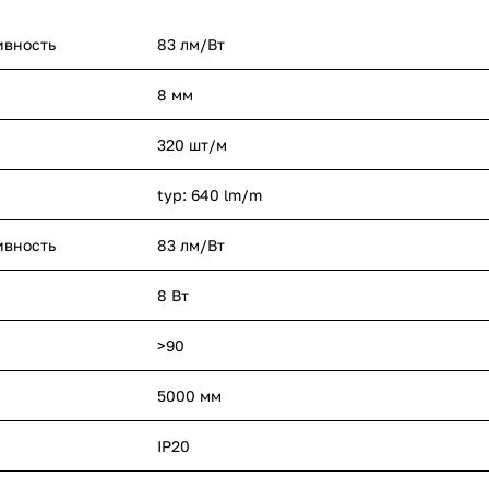
ивность
83 лм/Вт
8 мм
320 шт/м
typ: 640 lm/m
ивность
83 лм/Вт
8 Вт
>90
5000 мм
IP20