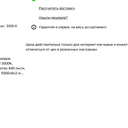
Рассчитать доставку
Нашли дешевле?
max: 3100 K
Гарантия и сервис на весь ассортимент
Цена действительна только для интернет-магазина и может
отличаться от цен в розничных магазинах
диодов.
 3000K,
оток 640 лм/м,
ы 5000х8х2 мм.
 5м. Цена за
офиль.