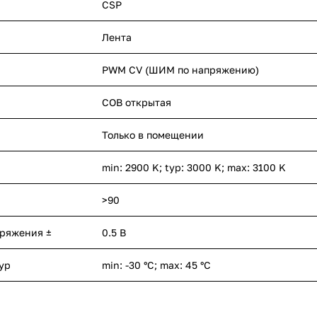
CSP
Лента
PWM СV (ШИМ по напряжению)
COB открытая
Только в помещении
min: 2900 K; typ: 3000 K; max: 3100 K
>90
пряжения ±
0.5 В
ур
min: -30 °C; max: 45 °C