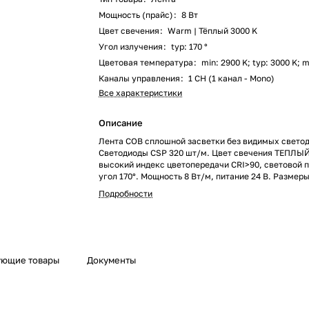
Мощность (прайс)
:
8 Вт
Цвет свечения
:
Warm | Тёплый 3000 K
Угол излучения
:
typ: 170 °
Цветовая температура
:
min: 2900 K; typ: 3000 K; 
Каналы управления
:
1 CH (1 канал - Mono)
Все характеристики
Описание
Лента COB сплошной засветки без видимых свето
Светодиоды CSP 320 шт/м. Цвет свечения ТЕПЛЫЙ
высокий индекс цветопередачи CRI>90, световой п
угол 170°. Мощность 8 Вт/м, питание 24 В. Размер
Мин.отрезок 50 мм. Скотч 3М для установки. Пакет
Подробности
1м. Гарантия 3 года. Обязательна установка на пр
ующие товары
Документы