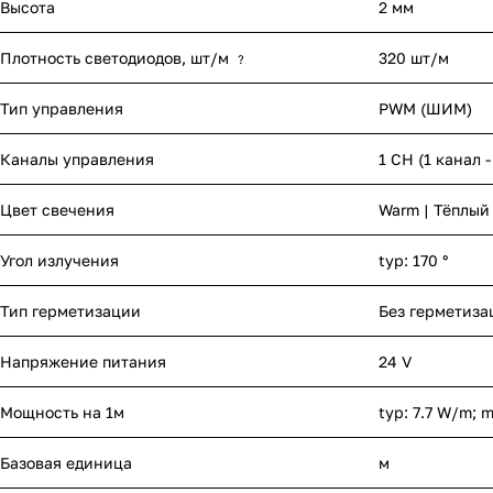
Высота
2 мм
Плотность светодиодов, шт/м
320 шт/м
?
Тип управления
PWM (ШИМ)
Каналы управления
1 CH (1 канал 
Цвет свечения
Warm | Тёплый
Угол излучения
typ: 170 °
Тип герметизации
Без герметиза
Напряжение питания
24 V
Мощность на 1м
typ: 7.7 W/m; 
Базовая единица
м