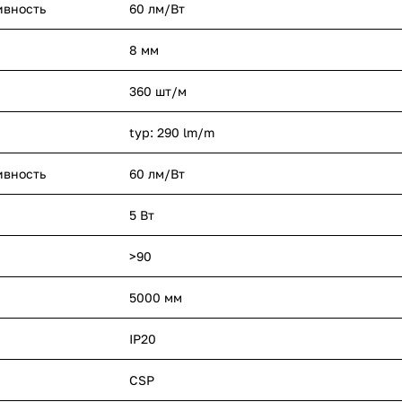
ивность
60 лм/Вт
8 мм
360 шт/м
typ: 290 lm/m
ивность
60 лм/Вт
5 Вт
>90
5000 мм
IP20
CSP