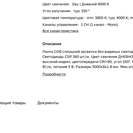
Цвет свечения
:
Day | Дневной 4000 K
Угол излучения
:
typ: 150 °
Цветовая температура
:
min: 3800 K; typ: 4000 K; 
Каналы управления
:
1 CH (1 канал - Mono)
Все характеристики
Описание
Лента COB сплошной засветки без видимых свето
Светодиоды CSP 360 шт/м. Цвет свечения ДНЕВНО
высокий индекс цветопередачи CRI>90, угол 150°.
Вт/м, питание 5 В. Размеры 5000х8х1.8 мм. Мин.от
5 светодиодов. Скотч 3М для установки. Цена за 1
Подробности
установка на профиль.
ующие товары
Документы