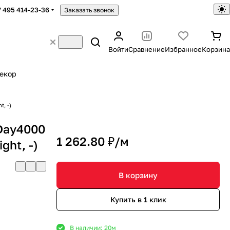
7 495 414-23-36
Заказать звонок
Войти
Сравнение
Избранное
Корзина
екор
, -)
Day4000
1 262.80 ₽/
м
ght, -)
В корзину
Купить в 1 клик
В наличии: 20
м