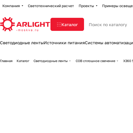
Компания
Светотехнический расчет
Проекты
Примеры освеще
Каталог
Светодиодные ленты
Источники питания
Системы автоматизац
Главная
Каталог
Светодиодные ленты
COB сплошное свечение
X360 