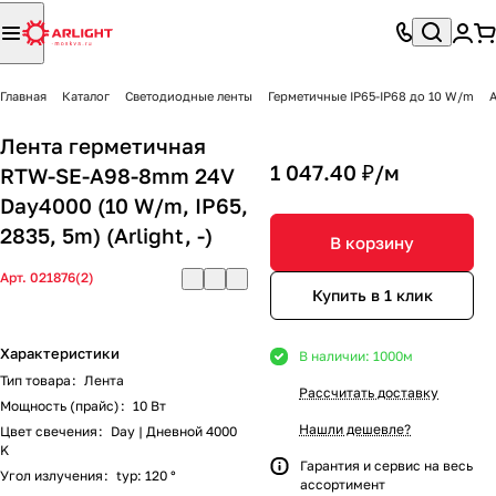
Главная
Каталог
Светодиодные ленты
Герметичные IP65-IP68 до 10 W/m
A
Лента герметичная
1 047.40 ₽/
м
RTW-SE-A98-8mm 24V
Day4000 (10 W/m, IP65,
2835, 5m) (Arlight, -)
В корзину
Арт.
021876(2)
Купить в 1 клик
Характеристики
В наличии: 1000
м
Тип товара
:
Лента
Рассчитать доставку
Мощность (прайс)
:
10 Вт
Нашли дешевле?
Цвет свечения
:
Day | Дневной 4000
K
Гарантия и сервис на весь
Угол излучения
:
typ: 120 °
ассортимент