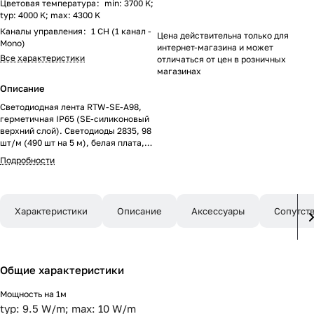
Цветовая температура
:
min: 3700 K;
typ: 4000 K; max: 4300 K
Каналы управления
:
1 CH (1 канал -
Цена действительна только для
Mono)
интернет-магазина и может
Все характеристики
отличаться от цен в розничных
магазинах
Описание
Светодиодная лента RTW-SE-A98,
герметичная IP65 (SE-силиконовый
верхний слой). Светодиоды 2835, 98
шт/м (490 шт на 5 м), белая плата,
ширина 8 мм, скотч 3M. Цвет
Подробности
ДНЕВНОЙ 4000 K, цветопередача
CRI>85, угол 120°. Питание 24V,
мощность 10 Вт/м (50 Вт на 5 м).
Размеры 5000x8x2.2 мм.
Характеристики
Описание
Аксессуары
Сопутст
Мин.отрезок 71.43 мм, 7
светодиодов. Цена за 1 м.
Общие характеристики
Мощность на 1м
typ: 9.5 W/m; max: 10 W/m