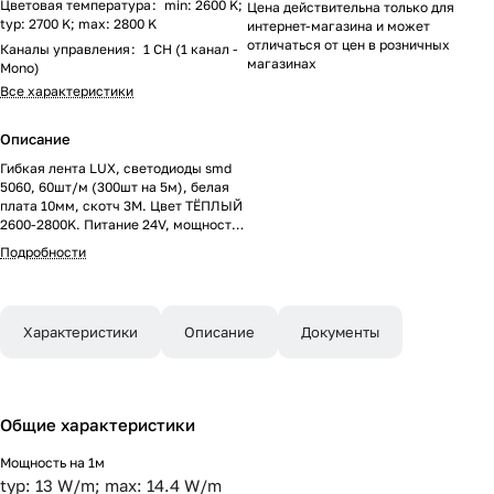
Цветовая температура
:
min: 2600 K;
Цена действительна только для
typ: 2700 K; max: 2800 K
интернет-магазина и может
отличаться от цен в розничных
Каналы управления
:
1 CH (1 канал -
магазинах
Mono)
Все характеристики
Описание
Гибкая лента LUX, светодиоды smd
5060, 60шт/м (300шт на 5м), белая
плата 10мм, скотч 3М. Цвет ТЁПЛЫЙ
2600-2800K. Питание 24V, мощность
14.4 Вт/м (72 Вт на 5м), угол 120°,
Подробности
цветопередача CRI>85. Размеры
5000х10x2.2мм. Мин.отрезок 100мм,
6 светодиодов. Цена за 1м.
Характеристики
Описание
Документы
Общие характеристики
Мощность на 1м
typ: 13 W/m; max: 14.4 W/m