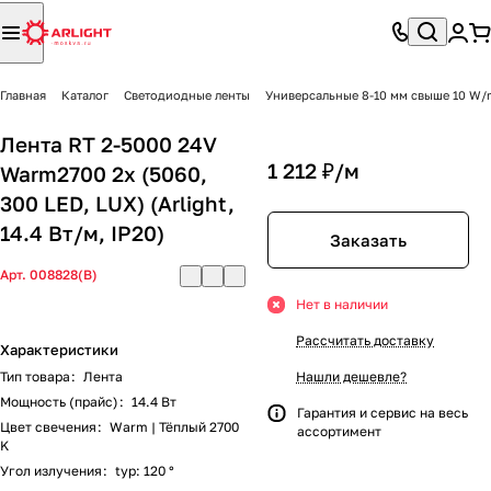
Главная
Каталог
Светодиодные ленты
Универсальные 8-10 мм свыше 10 W/
Лента RT 2-5000 24V
1 212 ₽/
м
Warm2700 2x (5060,
300 LED, LUX) (Arlight,
14.4 Вт/м, IP20)
Заказать
Арт.
008828(B)
Нет в наличии
Рассчитать доставку
Характеристики
Тип товара
:
Лента
Нашли дешевле?
Мощность (прайс)
:
14.4 Вт
Гарантия и сервис на весь
Цвет свечения
:
Warm | Тёплый 2700
ассортимент
K
Угол излучения
:
typ: 120 °