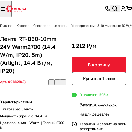
Главная
Каталог
Светодиодные ленты
Универсальные 8-10 мм свыше 10 W/
Лента RT-B60-10mm
1 212 ₽/
м
24V Warm2700 (14.4
W/m, IP20, 5m)
(Arlight, 14.4 Вт/м,
В корзину
IP20)
Купить в 1 клик
Арт.
008828(3)
В наличии: 505
м
Характеристики
Рассчитать доставку
Тип товара
:
Лента
Нашли дешевле?
Мощность (прайс)
:
14.4 Вт
Цвет свечения
:
Warm | Тёплый 2700
Гарантия и сервис на весь
K
ассортимент