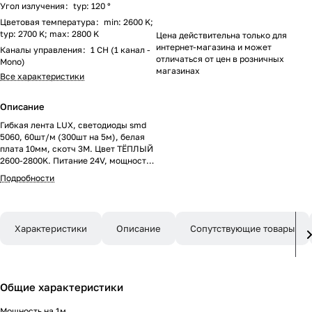
Угол излучения
:
typ: 120 °
Цветовая температура
:
min: 2600 K;
typ: 2700 K; max: 2800 K
Цена действительна только для
интернет-магазина и может
Каналы управления
:
1 CH (1 канал -
отличаться от цен в розничных
Mono)
магазинах
Все характеристики
Описание
Гибкая лента LUX, светодиоды smd
5060, 60шт/м (300шт на 5м), белая
плата 10мм, скотч 3М. Цвет ТЁПЛЫЙ
2600-2800K. Питание 24V, мощность
14.4 Вт/м (72 Вт на 5м), угол 120°,
Подробности
цветопередача CRI>85. Размеры
5000х10x2.2мм. Мин.отрезок 100мм,
6 светодиодов. Цена за 1м.
Характеристики
Описание
Сопутствующие товары
Общие характеристики
Мощность на 1м