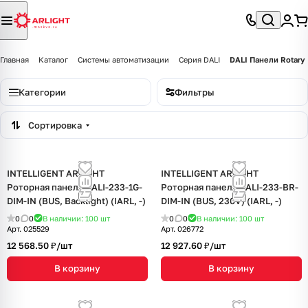
Главная
Каталог
Системы автоматизации
Серия DALI
DALI Панели Rotary
Категории
Фильтры
Сортировка
INTELLIGENT ARLIGHT
INTELLIGENT ARLIGHT
Роторная панель DALI-233-1G-
Роторная панель DALI-233-BR-
DIM-IN (BUS, Backlight) (IARL, -)
DIM-IN (BUS, 230V) (IARL, -)
0
0
В наличии: 100
шт
0
0
В наличии: 100
шт
Арт.
025529
Арт.
026772
12 568.50 ₽/
шт
12 927.60 ₽/
шт
В корзину
В корзину