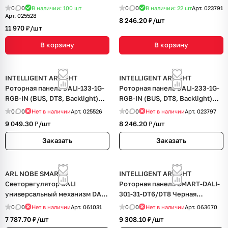
(Arlight, -)
0
0
В наличии: 100
шт
0
0
В наличии: 22
шт
Арт.
023791
Арт.
025528
8 246.20 ₽/
шт
11 970 ₽/
шт
В корзину
В корзину
INTELLIGENT ARLIGHT
INTELLIGENT ARLIGHT
Роторная панель DALI-133-1G-
Роторная панель DALI-233-1G-
RGB-IN (BUS, DT8, Backlight)
RGB-IN (BUS, DT8, Backlight)
(IARL, -)
(Arlight, -)
0
0
Нет в наличии
Арт.
025526
0
0
Нет в наличии
Арт.
023797
9 049.30 ₽/
шт
8 246.20 ₽/
шт
Заказать
Заказать
ARL NOBE SMART
INTELLIGENT ARLIGHT
Светорегулятор DALI
Роторная панель SMART-DALI-
универсальный механизм DALI-
301-31-DT6/DT8 Черная
301-32-DT6/DT8-IN (BUS/24V,
(BUS/24V, встраив., 2.4G) (IARL,
0
0
Нет в наличии
Арт.
061031
0
0
Нет в наличии
Арт.
063670
2.4G) (IARL, IP20 Пластик, 5
-)
7 787.70 ₽/
шт
9 308.10 ₽/
шт
лет)