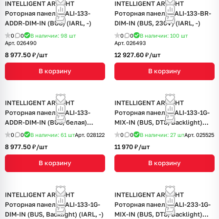
INTELLIGENT ARLIGHT
INTELLIGENT ARLIGHT
Роторная панель DALI-133-
Роторная панель DALI-133-BR-
ADDR-DIM-IN (BUS) (IARL, -)
DIM-IN (BUS, 230V) (IARL, -)
0
0
В наличии: 98
шт
0
0
В наличии: 100
шт
Арт.
026490
Арт.
026493
8 977.50 ₽/
шт
12 927.60 ₽/
шт
В корзину
В корзину
INTELLIGENT ARLIGHT
INTELLIGENT ARLIGHT
Роторная панель DALI-133-
Роторная панель DALI-133-1G-
ADDR-DIM-IN (BUS, белая)
MIX-IN (BUS, DT8, Backlight)
(IARL, -)
(IARL, -)
0
0
В наличии: 61
шт
Арт.
028122
0
0
В наличии: 27
шт
Арт.
025525
8 977.50 ₽/
шт
11 970 ₽/
шт
В корзину
В корзину
INTELLIGENT ARLIGHT
INTELLIGENT ARLIGHT
Роторная панель DALI-133-1G-
Роторная панель DALI-233-1G-
DIM-IN (BUS, Backlight) (IARL, -)
MIX-IN (BUS, DT8, Backlight)