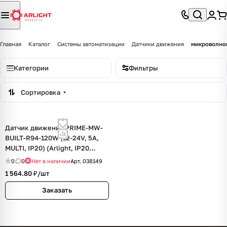
Главная
Каталог
Системы автоматизации
Датчики движения
микроволно
Категории
Фильтры
Сортировка
Датчик движения PRIME-MW-
BUILT-R94-120W (12-24V, 5A,
MULTI, IP20) (Arlight, IP20
Пластик, 2 года)
0
0
Нет в наличии
Арт.
038149
1 564.80 ₽/
шт
Заказать