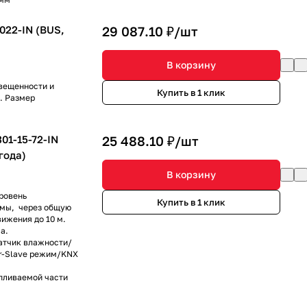
022-IN (BUS,
29 087.10 ₽/
шт
В корзину
вещенности и
Купить в 1 клик
. Размер
01-15-72-IN
25 488.10 ₽/
шт
года)
В корзину
уровень
Купить в 1 клик
емы, через общую
ижения до 10 м.
а.
атчик влажности/
er-Slave режим/KNX
апливаемой части