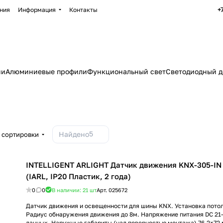
+
ния
Информация
Контакты
ии
Алюминиевые профили
Функциональный свет
Светодиодный д
5
Найдено
 сортировки
INTELLIGENT ARLIGHT Датчик движения KNX-305-IN
(IARL, IP20 Пластик, 2 года)
0
0
В наличии: 21
шт
Арт.
025672
Датчик движения и освещенности для шины KNX. Установка потол
Радиус обнаружения движения до 8м. Напряжение питания DC 21
данных. Наружные габариты (над поверностью монтажа) 76.2×72