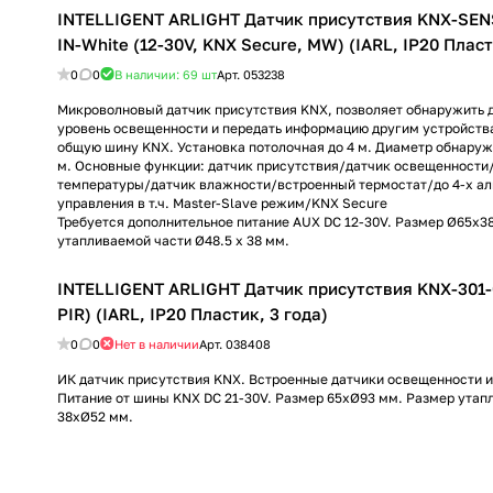
INTELLIGENT ARLIGHT Датчик присутствия KNX-SENS
IN-White (12-30V, KNX Secure, MW) (IARL, IP20 Пласт
0
0
В наличии: 69
шт
Арт.
053238
Микроволновый датчик присутствия KNX, позволяет обнаружить 
уровень освещенности и передать информацию другим устройств
общую шину KNX. Установка потолочная до 4 м. Диаметр обнаруж
м. Основные функции: датчик присутствия/датчик освещенности
температуры/датчик влажности/встроенный термостат/до 4-х а
управления в т.ч. Master-Slave режим/KNX Secure
Требуется дополнительное питание AUX DC 12-30V. Размер Ø65x3
утапливаемой части Ø48.5 х 38 мм.
INTELLIGENT ARLIGHT Датчик присутствия KNX-301-
PIR) (IARL, IP20 Пластик, 3 года)
0
0
Нет в наличии
Арт.
038408
ИК датчик присутствия KNX. Встроенные датчики освещенности 
Питание от шины KNX DC 21-30V. Размер 65хØ93 мм. Размер утап
38хØ52 мм.