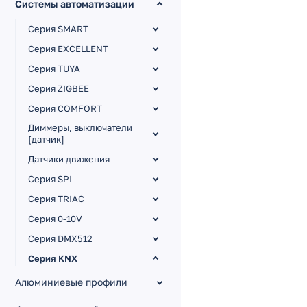
Системы автоматизации
Серия SMART
Серия EXCELLENT
Серия TUYA
Серия ZIGBEE
Серия COMFORT
Диммеры, выключатели
[датчик]
Датчики движения
Серия SPI
Серия TRIAC
Серия 0-10V
Серия DMX512
Серия KNX
KNX Панели
Алюминиевые профили
KNX Диммеры CV [12-36V]