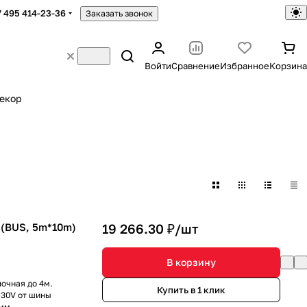
7 495 414-23-36
Заказать звонок
Войти
Сравнение
Избранное
Корзина
екор
 (BUS, 5m*10m)
19 266.30 ₽/
шт
В корзину
очная до 4м.
Купить в 1 клик
-30V от шины
 мм