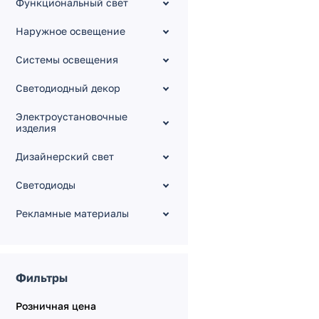
Функциональный свет
KNX Диммеры CC [12-48V]
Наружное освещение
KNX Конвертеры и сервис
KNX Релейные модули
Системы освещения
KNX Питание шины
Светодиодный декор
KNX Датчики
Электроустановочные
Серия DALI
изделия
Серия KINETIC
Дизайнерский свет
Электрокарнизы с
моторами
Светодиоды
Рекламные материалы
Фильтры
Розничная цена