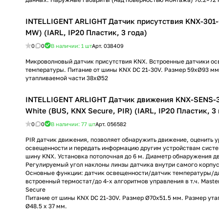
INTELLIGENT ARLIGHT Датчик присутствия KNX-301-
MW) (IARL, IP20 Пластик, 3 года)
0
0
В наличии: 1
шт
Арт.
038409
Микроволновый датчик присутствия KNX. Встроенные датчики ос
температуры. Питание от шины KNX DC 21-30V. Размер 59хØ93 мм
утапливаемой части 38хØ52
INTELLIGENT ARLIGHT Датчик движения KNX-SENS-3
White (BUS, KNX Secure, PIR) (IARL, IP20 Пластик, 3 
0
0
В наличии: 77
шт
Арт.
056582
PIR датчик движения, позволяет обнаружить движение, оценить 
освещенности и передать информацию другим устройствам сист
шину KNX. Установка потолочная до 6 м. Диаметр обнаружения дв
Регулируемый угол наклоны линзы датчика внутри самого корпус
Основные функции: датчик освещенности/датчик температуры/д
встроенный термостат/до 4-х алгоритмов управления в т.ч. Mast
Secure
Питание от шины KNX DC 21-30V. Размер Ø70x51.5 мм. Размер ут
Ø48.5 х 37 мм.