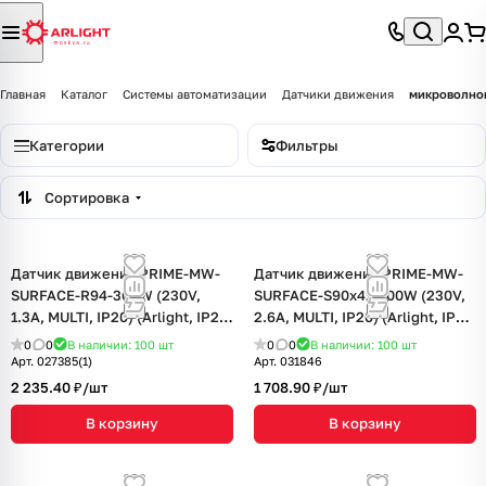
Главная
Каталог
Системы автоматизации
Датчики движения
микроволно
Категории
Фильтры
Сортировка
Датчик движения PRIME-MW-
Датчик движения PRIME-MW-
SURFACE-R94-300W (230V,
SURFACE-S90x41-300W (230V,
1.3A, MULTI, IP20) (Arlight, IP20
2.6A, MULTI, IP20) (Arlight, IP20
Пластик, 2 года)
Пластик, 2 года)
0
0
В наличии: 100
шт
0
0
В наличии: 100
шт
Арт.
027385(1)
Арт.
031846
2 235.40 ₽/
шт
1 708.90 ₽/
шт
В корзину
В корзину