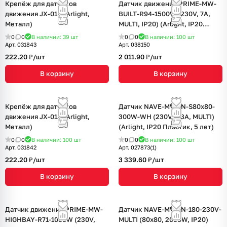
Крепёж для датчиков
Датчик движения PRIME-MW-
движения JX-01B (Arlight,
BUILT-R94-1500W (230V, 7A,
Металл)
MULTI, IP20) (Arlight, IP20
Пластик, 2 года)
0
0
В наличии: 39
шт
0
0
В наличии: 100
шт
Арт.
031843
Арт.
038150
222.20 ₽/
шт
2 011.90 ₽/
шт
В корзину
В корзину
Крепёж для датчиков
Датчик NAVE-MW-IN-S80x80-
движения JX-01A (Arlight,
300W-WH (230V, 1.3A, MULTI)
Металл)
(Arlight, IP20 Пластик, 5 лет)
0
0
В наличии: 100
шт
0
0
В наличии: 100
шт
Арт.
031842
Арт.
027873(1)
222.20 ₽/
шт
3 339.60 ₽/
шт
В корзину
В корзину
Датчик движения PRIME-MW-
Датчик NAVE-MW-IN-180-230V-
HIGHBAY-R71-1000W (230V,
MULTI (80x80, 2000W, IP20)