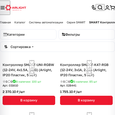
Главная
Каталог
Системы автоматизации
Серия SMART
SMART Контролле
Категории
Фильтры
Сортировка
Контроллер SMART-UNI-RGBW
Контроллер SMART-K47-RGB
(12-24V, 4x1.5A, 2.4G) (Arlight,
(12-24V, 3x1A, 2.4G) (Arlight,
IP20 Пластик, 5 лет)
IP20 Пластик, 5 лет)
0
0
В наличии: 100
шт
0
0
В наличии: 85
шт
Арт.
031610
Арт.
028441
2 370.10 ₽/
шт
1 755.10 ₽/
шт
В корзину
В корзину