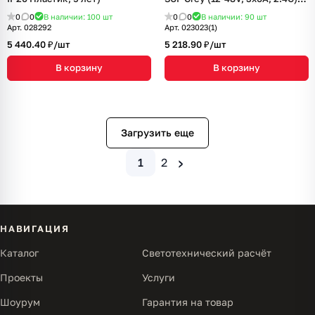
(IARL, IP20 Пластик, 5 лет)
0
0
В наличии: 100
шт
0
0
В наличии: 90
шт
Арт.
028292
Арт.
023023(1)
5 440.40 ₽/
шт
5 218.90 ₽/
шт
В корзину
В корзину
Загрузить еще
›
1
2
НАВИГАЦИЯ
Каталог
Светотехнический расчёт
Проекты
Услуги
Шоурум
Гарантия на товар