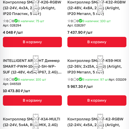
Контроллер SMART-K26-RGBW
Контроллер SMART-K32-RGBW
(12-24V, 4x3A, 2.4G) (Arlight,
(12-48V, 4x8A, 2.4G) (Arlight,
IP20 Пластик, 5 лет)
IP20 Металл, 5 лет)
0
0
В наличии: 75
шт
0
0
В наличии: 100
шт
Арт.
028294
Арт.
028297
4 048 ₽/
шт
7 437.90 ₽/
шт
В корзину
В корзину
INTELLIGENT ARLIGHT Диммер
Контроллер SMART-K59-MIX
SMART-PWM-104-72-SH-WP-
(12-36V, 2x15A, 2.4G) (Arlight,
SUF (12-48V, 4x5A, IP67, 2.4G)
IP20 Металл, 5 лет)
(IARL, Контроллер)
0
0
В наличии: 100
шт
0
0
В наличии: 97
шт
Арт.
031109
Арт.
046519
5 967.30 ₽/
шт
10 473.80 ₽/
шт
В корзину
В корзину
Контроллер SMART-K14-MULTI
Контроллер SMART-K2-RGBW
(12-24V, 5x4A, RGB-MIX, 2.4G)
(12-24V, 4x5A, 2.4G) (Arlight,