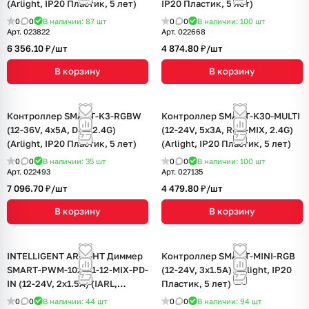
(Arlight, IP20 Пластик, 5 лет)
IP20 Пластик, 5 лет)
0
0
В наличии: 87
шт
0
0
В наличии: 100
шт
Арт.
023822
Арт.
022668
6 356.10 ₽/
шт
4 874.80 ₽/
шт
В корзину
В корзину
Контроллер SMART-K3-RGBW
Контроллер SMART-K30-MULTI
(12-36V, 4x5A, DIN, 2.4G)
(12-24V, 5x3A, RGB-MIX, 2.4G)
(Arlight, IP20 Пластик, 5 лет)
(Arlight, IP20 Пластик, 5 лет)
0
0
В наличии: 35
шт
0
0
В наличии: 100
шт
Арт.
022493
Арт.
027135
7 096.70 ₽/
шт
4 479.80 ₽/
шт
В корзину
В корзину
INTELLIGENT ARLIGHT Диммер
Контроллер SMART-MINI-RGB
SMART-PWM-102-01-12-MIX-PD-
(12-24V, 3x1.5A) (Arlight, IP20
IN (12-24V, 2x1.5A) (IARL,
Пластик, 5 лет)
Контроллер)
0
0
В наличии: 44
шт
0
0
В наличии: 94
шт