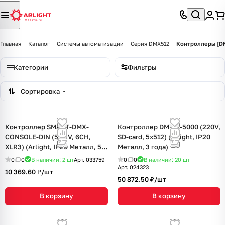
Главная
Каталог
Системы автоматизации
Серия DMX512
Контроллеры [DM
Категории
Фильтры
Сортировка
Контроллер SMART-DMX-
Контроллер DMX K-5000 (220V,
CONSOLE-DIN (5-12V, 6CH,
SD-card, 5x512) (Arlight, IP20
XLR3) (Arlight, IP20 Металл, 5
Металл, 3 года)
лет)
0
0
В наличии: 2
шт
Арт.
033759
0
0
В наличии: 20
шт
Арт.
024323
10 369.60 ₽/
шт
50 872.50 ₽/
шт
В корзину
В корзину