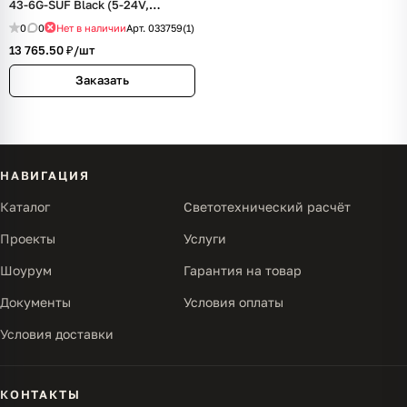
43-6G-SUF Black (5-24V,
Console) (IARL, IP20 Металл, 5
0
0
Нет в наличии
Арт.
033759(1)
лет)
13 765.50 ₽/
шт
Заказать
НАВИГАЦИЯ
Каталог
Светотехнический расчёт
Проекты
Услуги
Шоурум
Гарантия на товар
Документы
Условия оплаты
Условия доставки
КОНТАКТЫ