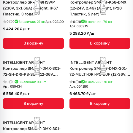
Контроллер SR-1009HSWP
Контроллер SMART-K58-DMX
(230V, 3x1.66A) (Arlight, IP67
(12-24V, 2.4G) (Arlight, IP20
Пластик, 3 года)
Пластик, 5 лет)
0
0
В наличии: 27
шт
Арт.
022199
0
0
В наличии: 79
шт
Арт.
030915
9 424.20 ₽/
шт
5 288.20 ₽/
шт
В корзину
В корзину
INTELLIGENT ARLIGHT
INTELLIGENT ARLIGHT
Контроллер SMART-DMX-301-
Контроллер SMART-DMX-301-
72-SH-DRI-PS-SUF (12-36V,
72-MULTI-DRI-PS-SUF (12-36V,
Master, TUYA Wi-Fi, 2.4G) (IARL,
Master, TUYA Wi-Fi, 2.4G) (IARL,
0
0
В наличии: 93
шт
0
0
В наличии: 70
шт
IP20 Пластик, 5 лет)
IP20 Пластик, 5 лет)
Арт.
050434
Арт.
054180
6 556.40 ₽/
шт
6 468.70 ₽/
шт
В корзину
В корзину
INTELLIGENT ARLIGHT
Контроллер SMART-DMX-301-