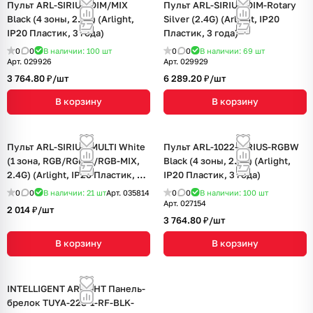
Пульт ARL-SIRIUS-DIM/MIX
Пульт ARL-SIRIUS-DIM-Rotary
Black (4 зоны, 2.4G) (Arlight,
Silver (2.4G) (Arlight, IP20
IP20 Пластик, 3 года)
Пластик, 3 года)
0
0
В наличии: 100
шт
0
0
В наличии: 69
шт
Арт.
029926
Арт.
029929
3 764.80 ₽/
шт
6 289.20 ₽/
шт
В корзину
В корзину
Пульт ARL-SIRIUS-MULTI White
Пульт ARL-1022-SIRIUS-RGBW
(1 зона, RGB/RGBW/RGB-MIX,
Black (4 зоны, 2.4G) (Arlight,
2.4G) (Arlight, IP20 Пластик, 3
IP20 Пластик, 3 года)
года)
0
0
В наличии: 21
шт
Арт.
035814
0
0
В наличии: 100
шт
Арт.
027154
2 014 ₽/
шт
3 764.80 ₽/
шт
В корзину
В корзину
INTELLIGENT ARLIGHT Панель-
брелок TUYA-228-1-RF-BLK-