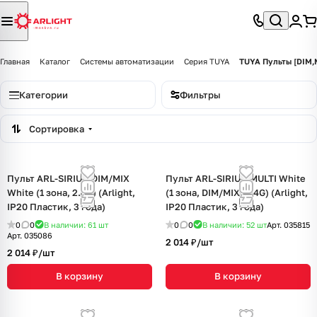
Главная
Каталог
Системы автоматизации
Серия TUYA
TUYA Пульты [DIM
Категории
Фильтры
Сортировка
Пульт ARL-SIRIUS-DIM/MIX
Пульт ARL-SIRIUS-MULTI White
White (1 зона, 2.4G) (Arlight,
(1 зона, DIM/MIX, 2.4G) (Arlight,
IP20 Пластик, 3 года)
IP20 Пластик, 3 года)
0
0
В наличии: 61
шт
0
0
В наличии: 52
шт
Арт.
035815
Арт.
035086
2 014 ₽/
шт
2 014 ₽/
шт
В корзину
В корзину