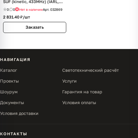
SUF (kinetic, 433MHz) (IARL,
IP20 Пластик, 3 года)
0
0
Нет в наличии
Арт.
032869
2 831.40 ₽/
шт
Заказать
НАВИГАЦИЯ
Каталог
Светотехнический расчёт
Проекты
Услуги
Шоурум
Гарантия на товар
Документы
Условия оплаты
Условия доставки
КОНТАКТЫ