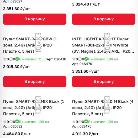
Арт.
023027
3 824.40 ₽/
шт
3 351.60 ₽/
шт
В корзину
В корзину
Пульт SMART-R41-RGBW (1
INTELLIGENT ARLIGHT Пульт
зона, 2.4G) (Arlight, IP20
SMART-801-22-1G-DIM White
Пластик, 5 лет)
(3V, Magnet, 2.4G) (IARL, IP20
Пластик, 5 лет)
0
0
В наличии: 71
шт
Арт.
026416
0
0
В наличии: 100
шт
Арт.
046476
3 015.30 ₽/
шт
3 351.60 ₽/
шт
В корзину
В корзину
Пульт SMART-R34-MIX Black (1
Пульт SMART-R24-DIM Black (4
зона, 2.4G) (Arlight, IP20
зоны, 2.4G) (Arlight, IP20
Пластик, 5 лет)
Пластик, 5 лет)
0
0
В наличии: 100
шт
0
0
В наличии: 100
шт
Арт.
025032
Арт.
023475
4 464.80 ₽/
шт
4 911.30 ₽/
шт