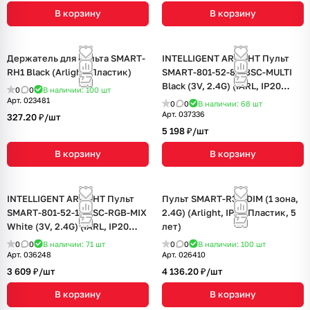
В корзину
В корзину
Держатель для пульта SMART-
INTELLIGENT ARLIGHT Пульт
RH1 Black (Arlight, Пластик)
SMART-801-52-8G-8SC-MULTI
Black (3V, 2.4G) (IARL, IP20
0
0
В наличии: 100
шт
Пластик, 5 лет)
Арт.
023481
0
0
В наличии: 68
шт
Арт.
037336
327.20 ₽/
шт
5 198 ₽/
шт
В корзину
В корзину
INTELLIGENT ARLIGHT Пульт
Пульт SMART-R38-DIM (1 зона,
SMART-801-52-1G-1SC-RGB-MIX
2.4G) (Arlight, IP20 Пластик, 5
White (3V, 2.4G) (IARL, IP20
лет)
Пластик, 5 лет)
0
0
В наличии: 71
шт
0
0
В наличии: 100
шт
Арт.
036248
Арт.
026410
3 609 ₽/
шт
4 136.20 ₽/
шт
В корзину
В корзину