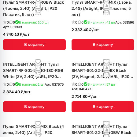
Пульт SMART-R43-RGBW Black
Пульт SMART-R42-MIX (1 зона,
(4 зоны, 2.4G) (Arlight, IP20
2.4G) (Arlight, IP20 Пластик, 5
Пластик, 5 лет)
лет)
0
0
В наличии: 100
шт
0
0
В наличии: 41
шт
Арт.
031596
Арт.
031939
2 332.40 ₽/
шт
4 740.10 ₽/
шт
В корзину
В корзину
INTELLIGENT ARLIGHT Пульт
INTELLIGENT ARLIGHT Пульт
SMART-RF-801-52-4G-1SC-RGB
SMART-801-22-1G-MIX Black
White (3V, 2.4G) (IARL, IP20
(3V, Magnet, 2.4G) (IARL, IP20
Пластик, 5 лет)
Пластик, 5 лет)
0
0
В наличии: 1
шт
Арт.
037675
0
0
В наличии: 57
шт
Арт.
046477
3 824.40 ₽/
шт
2 714.80 ₽/
шт
В корзину
В корзину
Пульт SMART-R34-MIX Black (4
INTELLIGENT ARLIGHT Пульт
зоны, 2.4G) (Arlight, IP20
SMART-801-22-1G-RGBW Black