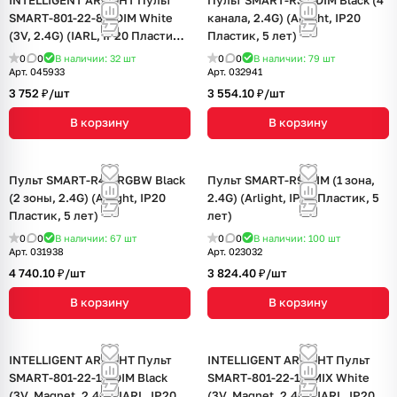
INTELLIGENT ARLIGHT Пульт
Пульт SMART-R33-DIM Black (4
SMART-801-22-8G-DIM White
канала, 2.4G) (Arlight, IP20
(3V, 2.4G) (IARL, IP20 Пластик,
Пластик, 5 лет)
5 лет)
0
0
В наличии: 32
шт
0
0
В наличии: 79
шт
Арт.
045933
Арт.
032941
3 752 ₽/
шт
3 554.10 ₽/
шт
В корзину
В корзину
Пульт SMART-R43-RGBW Black
Пульт SMART-R9-DIM (1 зона,
(2 зоны, 2.4G) (Arlight, IP20
2.4G) (Arlight, IP20 Пластик, 5
Пластик, 5 лет)
лет)
0
0
В наличии: 67
шт
0
0
В наличии: 100
шт
Арт.
031938
Арт.
023032
4 740.10 ₽/
шт
3 824.40 ₽/
шт
В корзину
В корзину
INTELLIGENT ARLIGHT Пульт
INTELLIGENT ARLIGHT Пульт
SMART-801-22-1G-DIM Black
SMART-801-22-1G-MIX White
(3V, Magnet, 2.4G) (IARL, IP20
(3V, Magnet, 2.4G) (IARL, IP20