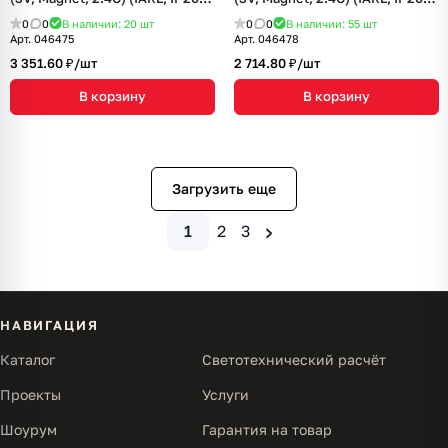
Пластик, 5 лет)
Пластик, 5 лет)
0
0
В наличии: 20
шт
0
0
В наличии: 55
шт
Арт.
046475
Арт.
046478
3 351.60 ₽/
шт
2 714.80 ₽/
шт
В корзину
В корзину
Загрузить еще
›
1
2
3
НАВИГАЦИЯ
Каталог
Светотехнический расчёт
Проекты
Услуги
Шоурум
Гарантия на товар