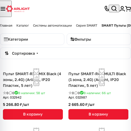
Главная
Каталог
Системы автоматизации
Серия SMART
SMART Пульты [D
Категории
Фильтры
Сортировка
Пульт SMART-R33-MIX Black (4
Пульт SMART-R45-MULTI Black
зоны, 2.4G) (Arlight, IP20
(1 зона, 2.4G) (Arlight, IP20
Пластик, 5 лет)
Пластик, 5 лет)
0
0
В наличии: 58
шт
0
0
В наличии: 66
шт
Арт.
032942
Арт.
032987
5 266.80 ₽/
шт
2 665.60 ₽/
шт
В корзину
В корзину