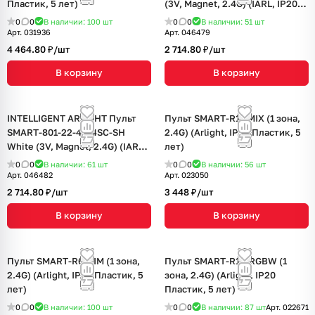
Пластик, 5 лет)
(3V, Magnet, 2.4G) (IARL, IP20
Пластик, 5 лет)
0
0
В наличии: 100
шт
0
0
В наличии: 51
шт
Арт.
031936
Арт.
046479
4 464.80 ₽/
шт
2 714.80 ₽/
шт
В корзину
В корзину
INTELLIGENT ARLIGHT Пульт
Пульт SMART-R11-MIX (1 зона,
SMART-801-22-4G-4SC-SH
2.4G) (Arlight, IP20 Пластик, 5
White (3V, Magnet, 2.4G) (IARL,
лет)
IP20 Пластик, 5 лет)
0
0
В наличии: 61
шт
0
0
В наличии: 56
шт
Арт.
046482
Арт.
023050
2 714.80 ₽/
шт
3 448 ₽/
шт
В корзину
В корзину
Пульт SMART-R6-DIM (1 зона,
Пульт SMART-R14-RGBW (1
2.4G) (Arlight, IP20 Пластик, 5
зона, 2.4G) (Arlight, IP20
лет)
Пластик, 5 лет)
0
0
В наличии: 100
шт
0
0
В наличии: 87
шт
Арт.
022671