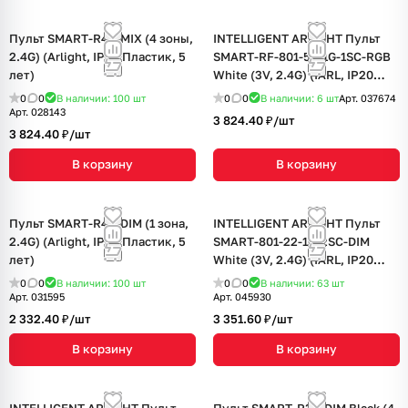
Пульт SMART-R40-MIX (4 зоны,
INTELLIGENT ARLIGHT Пульт
2.4G) (Arlight, IP20 Пластик, 5
SMART-RF-801-52-1G-1SC-RGB
лет)
White (3V, 2.4G) (IARL, IP20
Пластик, 5 лет)
0
0
В наличии: 100
шт
0
0
В наличии: 6
шт
Арт.
037674
Арт.
028143
3 824.40 ₽/
шт
3 824.40 ₽/
шт
В корзину
В корзину
Пульт SMART-R42-DIM (1 зона,
INTELLIGENT ARLIGHT Пульт
2.4G) (Arlight, IP20 Пластик, 5
SMART-801-22-1G-2SC-DIM
лет)
White (3V, 2.4G) (IARL, IP20
Пластик, 5 лет)
0
0
В наличии: 100
шт
0
0
В наличии: 63
шт
Арт.
031595
Арт.
045930
2 332.40 ₽/
шт
3 351.60 ₽/
шт
В корзину
В корзину