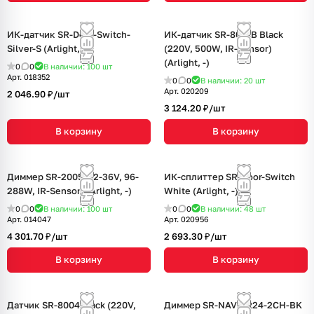
ИК-датчик SR-Door-Switch-
ИК-датчик SR-8001B Black
Silver-S (Arlight, -)
(220V, 500W, IR-Sensor)
(Arlight, -)
0
0
В наличии: 100
шт
Арт.
018352
0
0
В наличии: 20
шт
Арт.
020209
2 046.90 ₽/
шт
3 124.20 ₽/
шт
В корзину
В корзину
Диммер SR-2005 (12-36V, 96-
ИК-сплиттер SR-Door-Switch
288W, IR-Sensor) (Arlight, -)
White (Arlight, -)
0
0
В наличии: 100
шт
0
0
В наличии: 48
шт
Арт.
014047
Арт.
020956
4 301.70 ₽/
шт
2 693.30 ₽/
шт
В корзину
В корзину
Датчик SR-8004 black (220V,
Диммер SR-NAVE-R24-2CH-BK