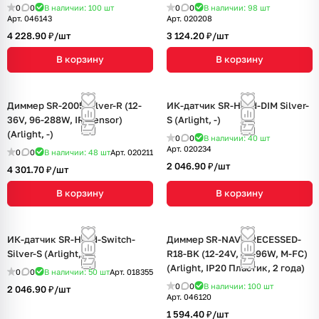
0
0
В наличии: 100
шт
0
0
В наличии: 98
шт
Арт.
046143
Арт.
020208
4 228.90 ₽/
шт
3 124.20 ₽/
шт
В корзину
В корзину
Диммер SR-2005 Silver-R (12-
ИК-датчик SR-Hand-DIM Silver-
36V, 96-288W, IR-Sensor)
S (Arlight, -)
(Arlight, -)
0
0
В наличии: 40
шт
Арт.
020234
0
0
В наличии: 48
шт
Арт.
020211
2 046.90 ₽/
шт
4 301.70 ₽/
шт
В корзину
В корзину
ИК-датчик SR-Hand-Switch-
Диммер SR-NAVE-RECESSED-
Silver-S (Arlight, -)
R18-BK (12-24V, 48-96W, M-FC)
(Arlight, IP20 Пластик, 2 года)
0
0
В наличии: 50
шт
Арт.
018355
0
0
В наличии: 100
шт
2 046.90 ₽/
шт
Арт.
046120
1 594.40 ₽/
шт