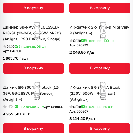
В корзину
В корзину
Диммер SR-NAVE-RECESSED-
ИК-датчик SR-Hand-DIM Silver-
R18-SL (12-24V, 48-96W, M-FC)
R (Arlight, -)
(Arlight, IP20 Пластик, 2 года)
0
0
В наличии: 100
шт
Арт.
020233
0
0
В наличии: 96
шт
Арт.
046131
2 046.90 ₽/
шт
1 863.70 ₽/
шт
В корзину
В корзину
Датчик SR-8004-DC black (12-
ИК-датчик SR-8001A Black
36V, 96-288W, PIR-Sensor)
(220V, 500W, IR-Sensor)
(Arlight, -)
(Arlight, -)
0
0
В наличии: 6
шт
Арт.
020866
0
0
В наличии: 59
шт
Арт.
020207
4 955.60 ₽/
шт
3 124.20 ₽/
шт
В корзину
В корзину