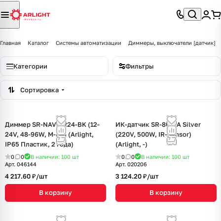
Главная
Каталог
Системы автоматизации
Диммеры, выключатели [датчик]
Категории
Фильтры
Сортировка
Диммер SR-NAVE-R24-BK (12-
ИК-датчик SR-8001A Silver
24V, 48-96W, M-FC) (Arlight,
(220V, 500W, IR-Sensor)
IP65 Пластик, 2 года)
(Arlight, -)
0
0
В наличии: 100
шт
0
0
В наличии: 100
шт
Арт.
046144
Арт.
020206
4 217.60 ₽/
шт
3 124.20 ₽/
шт
В корзину
В корзину