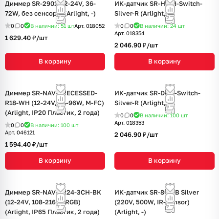
Диммер SR-2901 (12-24V, 36-
ИК-датчик SR-Hand-Switch-
72W, без сенсора) (Arlight, -)
Silver-R (Arlight, -)
0
0
В наличии: 51
шт
Арт.
018052
0
0
В наличии: 24
шт
Арт.
018354
1 629.40 ₽/
шт
2 046.90 ₽/
шт
В корзину
В корзину
Диммер SR-NAVE-RECESSED-
ИК-датчик SR-Door-Switch-
R18-WH (12-24V, 48-96W, M-FC)
Silver-R (Arlight, -)
(Arlight, IP20 Пластик, 2 года)
0
0
В наличии: 100
шт
Арт.
018353
0
0
В наличии: 100
шт
Арт.
046121
2 046.90 ₽/
шт
1 594.40 ₽/
шт
В корзину
В корзину
Диммер SR-NAVE-R24-3CH-BK
ИК-датчик SR-8001B Silver
(12-24V, 108-216W, RGB)
(220V, 500W, IR-Sensor)
(Arlight, IP65 Пластик, 2 года)
(Arlight, -)