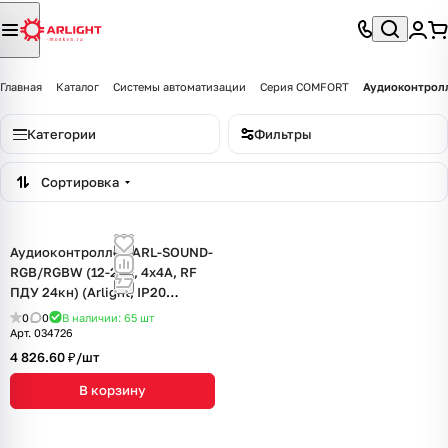
Главная
Каталог
Системы автоматизации
Серия COMFORT
Аудиоконтролл
Категории
Фильтры
Сортировка
Аудиоконтроллер ARL-SOUND-
RGB/RGBW (12-24V, 4x4A, RF
ПДУ 24кн) (Arlight, IP20
Пластик, 3 года)
0
0
В наличии: 65
шт
Арт.
034726
4 826.60 ₽/
шт
В корзину