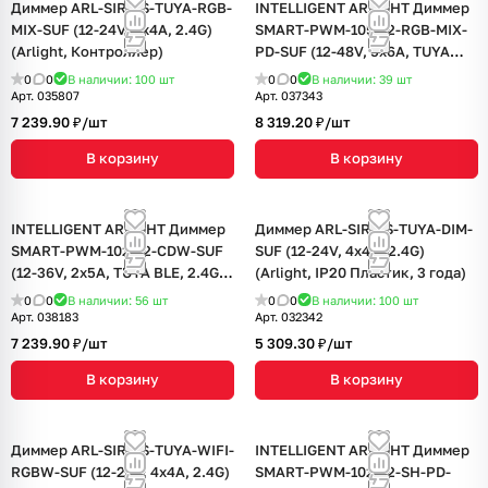
Диммер ARL-SIRIUS-TUYA-RGB-
INTELLIGENT ARLIGHT Диммер
MIX-SUF (12-24V, 5x4A, 2.4G)
SMART-PWM-105-72-RGB-MIX-
(Arlight, Контроллер)
PD-SUF (12-48V, 5x6A, TUYA
BLE, 2.4G) (IARL, Контроллер)
0
0
В наличии: 100
шт
0
0
В наличии: 39
шт
Арт.
035807
Арт.
037343
7 239.90 ₽/
шт
8 319.20 ₽/
шт
В корзину
В корзину
INTELLIGENT ARLIGHT Диммер
Диммер ARL-SIRIUS-TUYA-DIM-
SMART-PWM-102-72-CDW-SUF
SUF (12-24V, 4x4A, 2.4G)
(12-36V, 2x5A, TUYA BLE, 2.4G)
(Arlight, IP20 Пластик, 3 года)
(IARL, Контроллер)
0
0
В наличии: 56
шт
0
0
В наличии: 100
шт
Арт.
038183
Арт.
032342
7 239.90 ₽/
шт
5 309.30 ₽/
шт
В корзину
В корзину
Диммер ARL-SIRIUS-TUYA-WIFI-
INTELLIGENT ARLIGHT Диммер
RGBW-SUF (12-24V, 4x4A, 2.4G)
SMART-PWM-102-72-SH-PD-