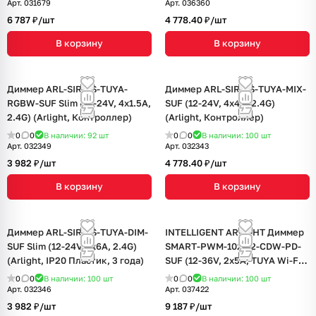
Арт.
031679
Арт.
036360
6 787 ₽/
шт
4 778.40 ₽/
шт
В корзину
В корзину
Диммер ARL-SIRIUS-TUYA-
Диммер ARL-SIRIUS-TUYA-MIX-
RGBW-SUF Slim (12-24V, 4x1.5A,
SUF (12-24V, 4x4A, 2.4G)
2.4G) (Arlight, Контроллер)
(Arlight, Контроллер)
0
0
В наличии: 92
шт
0
0
В наличии: 100
шт
Арт.
032349
Арт.
032343
3 982 ₽/
шт
4 778.40 ₽/
шт
В корзину
В корзину
Диммер ARL-SIRIUS-TUYA-DIM-
INTELLIGENT ARLIGHT Диммер
SUF Slim (12-24V, 1x6A, 2.4G)
SMART-PWM-102-72-CDW-PD-
(Arlight, IP20 Пластик, 3 года)
SUF (12-36V, 2x5A, TUYA Wi-Fi,
2.4G) (IARL, Контроллер)
0
0
В наличии: 100
шт
0
0
В наличии: 100
шт
Арт.
032346
Арт.
037422
3 982 ₽/
шт
9 187 ₽/
шт