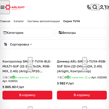
Главная
Каталог
Системы автоматизации
Серия TUYA
Категории
Фильтры
Сортировка
Контроллер SMART-TUYA-BLE-
Диммер ARL-SIRIUS-TUYA-RGB-
MULTI-SUF (12-24V, 5x3A, RGB-
SUF Slim (12-24V, 3x2A, 2.4G)
MIX, 2.4G) (Arlight, IP20
(Arlight, Контроллер)
Пластик, 5 лет)
0
0
В наличии: 100
шт
0
0
В наличии: 12
шт
Арт.
032348
Арт.
033001
3 982 ₽/
шт
5 865.90 ₽/
шт
В корзину
В корзину