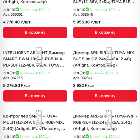
(Arlight, Контроллер)
SUF (12-36V, 2x5A, TUYA BLE,
2.4G) (IARL, Контроллер)
0
0
В наличии: 100
шт
0
0
В наличии: 100
шт
Арт.
036361
Арт.
038545
4 778.40 ₽/
шт
5 955.10 ₽/
шт
В корзину
В корзину
INTELLIGENT ARLIGHT Диммер
Диммер ARL-SIRIUS-TUYA-MIX-
SMART-PWM-105-72-RGB-MIX-
SUF Slim (12-24V, 2x3A, 2.4G)
PD-SUF (12-48V, 5x6A, TUYA Wi-
(Arlight, Контроллер)
Fi, 2.4G) (IARL, Контроллер)
0
0
В наличии: 100
шт
0
0
В наличии: 76
шт
Арт.
037265
Арт.
032347
9 276.80 ₽/
шт
3 982 ₽/
шт
В корзину
В корзину
Контроллер SMART-TUYA-
Диммер ARL-SIRIUS-TUYA-WIFI-
MULTI (12-24V, 5x3A, RGB-MIX,
RGB-SUF (12-24V, 3x5A, 2.4G)
2.4G) (Arlight, IP20 Пластик, 5
(Arlight, Контроллер)
лет)
0
0
В наличии: 100
шт
0
0
В наличии: 100
шт