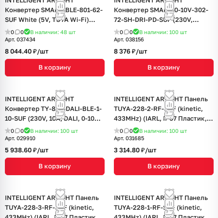
INTELLIGENT ARLIGHT
INTELLIGENT ARLIGHT
Конвертер SMART-BLE-801-62-
Конвертер SMART-0-10V-302-
SUF White (5V, TUYA Wi-Fi)
72-SH-DRI-PD-SUF (230V,
(IARL, IP20 Пластик, 5 лет)
2x20mA, TUYA Wi-Fi, 2.4G)
0
0
В наличии: 48
шт
0
0
В наличии: 100
шт
(IARL, IP20 Пластик, 5 лет)
Арт.
037434
Арт.
038156
8 044.40 ₽/
шт
8 376 ₽/
шт
В корзину
В корзину
INTELLIGENT ARLIGHT
INTELLIGENT ARLIGHT Панель
Конвертер TY-802-DALI-BLE-1-
TUYA-228-2-RF-SUF (kinetic,
10-SUF (230V, 10A, DALI, 0-10V)
433MHz) (IARL, IP67 Пластик, 3
(IARL, IP20 Пластик, 3 года)
года)
0
0
В наличии: 100
шт
0
0
В наличии: 100
шт
Арт.
029910
Арт.
031685
5 938.60 ₽/
шт
3 314.80 ₽/
шт
В корзину
В корзину
INTELLIGENT ARLIGHT Панель
INTELLIGENT ARLIGHT Панель
TUYA-228-3-RF-SUF (kinetic,
TUYA-228-1-RF-SUF (kinetic,
433MHz) (IARL, IP67 Пластик, 3
433MHz) (IARL, IP67 Пластик, 3