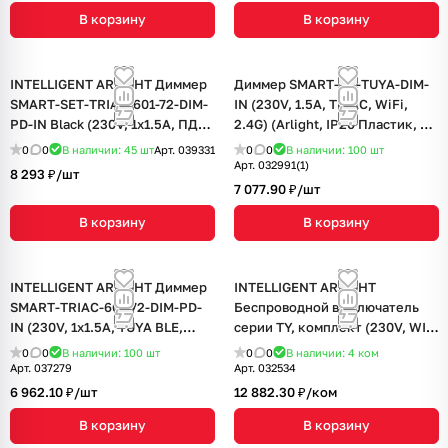
В корзину
В корзину
INTELLIGENT ARLIGHT Диммер
Диммер SMART-D5-TUYA-DIM-
SMART-SET-TRIAC-601-72-DIM-
IN (230V, 1.5A, TRIAC, WiFi,
PD-IN Black (230V, 1x1.5A, ПДУ
2.4G) (Arlight, IP20 Пластик, 5
LINE, TY, 2.4G) (IARL, IP20
лет)
0
0
В наличии: 45
шт
Арт.
039331
0
0
В наличии: 100
шт
Пластик, 5 лет)
Арт.
032991(1)
8 293 ₽/
шт
7 077.90 ₽/
шт
В корзину
В корзину
INTELLIGENT ARLIGHT Диммер
INTELLIGENT ARLIGHT
SMART-TRIAC-601-72-DIM-PD-
Беспроводной выключатель
IN (230V, 1x1.5A, TUYA BLE,
серии TY, комплект (230V, WI-
2.4G) (IARL, IP20 Пластик, 5
FI, 5A) (IARL, -)
0
0
В наличии: 100
шт
0
0
В наличии: 4
ком
лет)
Арт.
037279
Арт.
032534
6 962.10 ₽/
шт
12 882.30 ₽/
ком
В корзину
В корзину