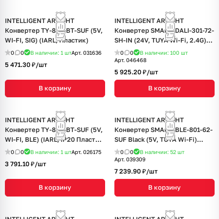
INTELLIGENT ARLIGHT
INTELLIGENT ARLIGHT
Конвертер TY-804-BT-SUF (5V,
Конвертер SMART-DALI-301-72-
WI-FI, SIG) (IARL, Пластик)
SH-IN (24V, TUYA Wi-Fi, 2.4G)
(IARL, IP20 Пластик, 5 лет)
0
0
В наличии: 1
шт
Арт.
031636
0
0
В наличии: 100
шт
Арт.
046468
5 471.30 ₽/
шт
5 925.20 ₽/
шт
В корзину
В корзину
INTELLIGENT ARLIGHT
INTELLIGENT ARLIGHT
Конвертер TY-804-BT-SUF (5V,
Конвертер SMART-BLE-801-62-
WI-FI, BLE) (IARL, IP20 Пластик,
SUF Black (5V, TUYA Wi-Fi)
3 года)
(IARL, IP20 Пластик, 5 лет)
0
0
В наличии: 1
шт
Арт.
026175
0
0
В наличии: 52
шт
Арт.
039309
3 791.10 ₽/
шт
7 239.90 ₽/
шт
В корзину
В корзину