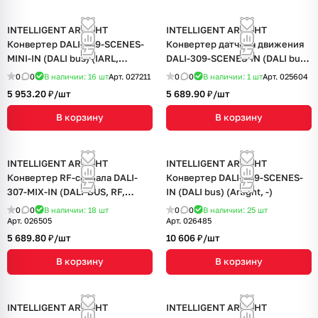
INTELLIGENT ARLIGHT
INTELLIGENT ARLIGHT
Конвертер DALI-309-SCENES-
Конвертер датчика движения
MINI-IN (DALI bus) (IARL,
DALI-309-SCENES-IN (DALI bus,
Пластик)
230V) (IARL, -)
0
0
В наличии: 16
шт
Арт.
027211
0
0
В наличии: 1
шт
Арт.
025604
5 953.20 ₽/
шт
5 689.90 ₽/
шт
В корзину
В корзину
INTELLIGENT ARLIGHT
INTELLIGENT ARLIGHT
Конвертер RF-сигнала DALI-
Конвертер DALI-309-SCENES-
307-MIX-IN (DALI-BUS, RF,
IN (DALI bus) (Arlight, -)
PUSH) (IARL, Пластик)
0
0
В наличии: 18
шт
0
0
В наличии: 25
шт
Арт.
026505
Арт.
026485
5 689.80 ₽/
шт
10 606 ₽/
шт
В корзину
В корзину
INTELLIGENT ARLIGHT
INTELLIGENT ARLIGHT