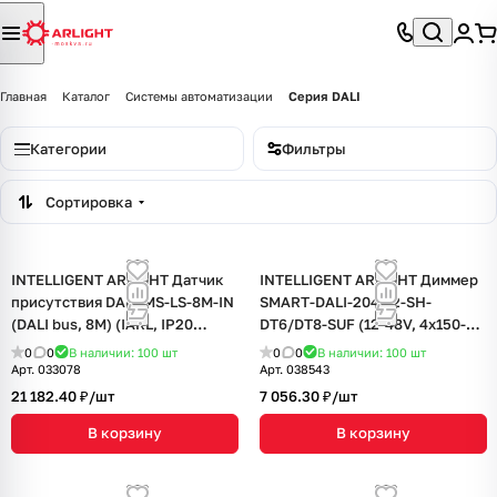
Главная
Каталог
Системы автоматизации
Серия DALI
Категории
Фильтры
Сортировка
INTELLIGENT ARLIGHT Датчик
INTELLIGENT ARLIGHT Диммер
присутствия DALI-MS-LS-8M-IN
SMART-DALI-204-72-SH-
(DALI bus, 8М) (IARL, IP20
DT6/DT8-SUF (12-48V, 4x150-
Пластик, 3 года)
500mA) (IARL, IP20 Пластик, 5
0
0
В наличии: 100
шт
0
0
В наличии: 100
шт
лет)
Арт.
033078
Арт.
038543
21 182.40 ₽/
шт
7 056.30 ₽/
шт
В корзину
В корзину