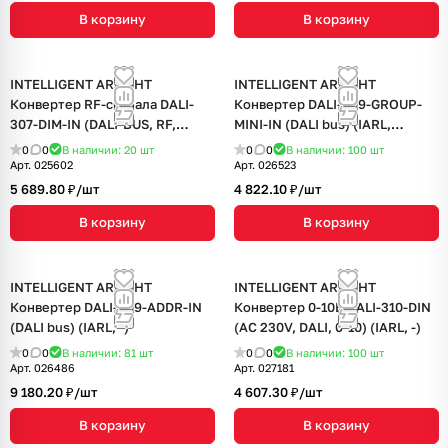
В корзину
В корзину
INTELLIGENT ARLIGHT
INTELLIGENT ARLIGHT
Конвертер RF-сигнала DALI-
Конвертер DALI-309-GROUP-
307-DIM-IN (DALI-BUS, RF,
MINI-IN (DALI bus) (IARL,
PUSH) (IARL, Пластик)
Пластик)
0
0
В наличии: 20
шт
0
0
В наличии: 100
шт
Арт.
025602
Арт.
026523
5 689.80 ₽/
шт
4 822.10 ₽/
шт
В корзину
В корзину
INTELLIGENT ARLIGHT
INTELLIGENT ARLIGHT
Конвертер DALI-309-ADDR-IN
Конвертер 0-10В DALI-310-DIN
(DALI bus) (IARL, -)
(AC 230V, DALI, 0-10) (IARL, -)
0
0
В наличии: 81
шт
0
0
В наличии: 100
шт
Арт.
026486
Арт.
027181
9 180.20 ₽/
шт
4 607.30 ₽/
шт
В корзину
В корзину