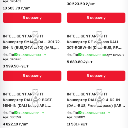
Арт.
026403
30 523.50 ₽/
шт
10 503.70 ₽/
шт
В корзину
В корзину
INTELLIGENT ARLIGHT
INTELLIGENT ARLIGHT
Конвертер SMART-DALI-301-72-
Конвертер RF-сигнала DALI-
SH-IN (BUS/24V, 2.4G) (IARL,
307-RGBW-IN (DALI-BUS, RF,
IP20 Пластик, 5 лет)
PUSH) (IARL, -)
0
0
В наличии: 100
шт
0
0
В наличии: 6
шт
Арт.
026507
Арт.
046470
5 689.80 ₽/
шт
3 999.50 ₽/
шт
В корзину
В корзину
INTELLIGENT ARLIGHT
INTELLIGENT ARLIGHT
Конвертер DALI-309-BCST-
Конвертер DALI-309-4-D2-IN
MINI-IN (DALI bus) (IARL,
(DALI-BUS, Free purpose) (IARL,
Пластик)
Пластик)
0
0
В наличии: 52
шт
0
0
В наличии: 100
шт
Арт.
030559
Арт.
032882
4 822.10 ₽/
шт
11 581 ₽/
шт