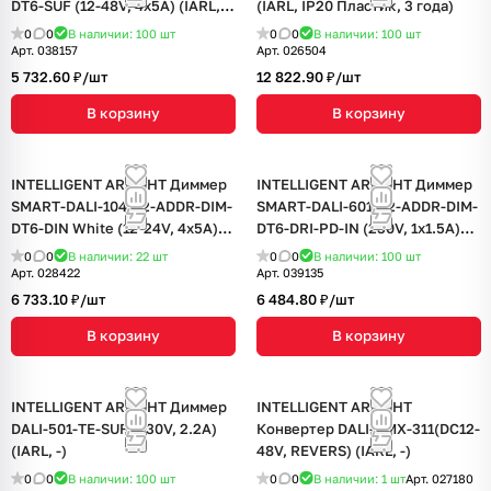
DT6-SUF (12-48V, 4x5A) (IARL,
(IARL, IP20 Пластик, 3 года)
IP20 Пластик, 5 лет)
0
0
В наличии: 100
шт
0
0
В наличии: 100
шт
Арт.
038157
Арт.
026504
5 732.60 ₽/
шт
12 822.90 ₽/
шт
В корзину
В корзину
INTELLIGENT ARLIGHT Диммер
INTELLIGENT ARLIGHT Диммер
SMART-DALI-104-62-ADDR-DIM-
SMART-DALI-601-62-ADDR-DIM-
DT6-DIN White (12-24V, 4x5A)
DT6-DRI-PD-IN (230V, 1x1.5A)
(IARL, IP20 Пластик, 5 лет)
(IARL, IP20 Пластик, 5 лет)
0
0
В наличии: 22
шт
0
0
В наличии: 100
шт
Арт.
028422
Арт.
039135
6 733.10 ₽/
шт
6 484.80 ₽/
шт
В корзину
В корзину
INTELLIGENT ARLIGHT Диммер
INTELLIGENT ARLIGHT
DALI-501-TE-SUF (230V, 2.2A)
Конвертер DALI-DMX-311(DC12-
(IARL, -)
48V, REVERS) (IARL, -)
0
0
В наличии: 100
шт
0
0
В наличии: 1
шт
Арт.
027180