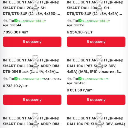
INTELLIGENT ARLIGHT Диммер
INTELLIGENT ARLIGHT Диммер
SMART-DALI-204-72-SH-
SMART-DALI-104-72-SH-
DT6/DT8-SUF (12-48V, 4x350-
DT6/DT8-SUF (12-48V, 4x5A)
1200mA) (IARL, IP20 Пластик, 5
(IARL, IP20 Пластик, 5 лет)
0
0
В наличии: 100
шт
0
0
В наличии: 100
шт
лет)
Арт.
038544
Арт.
038158
7 056.30 ₽/
шт
6 254.30 ₽/
шт
В корзину
В корзину
INTELLIGENT ARLIGHT Диммер
INTELLIGENT ARLIGHT Диммер
SMART-DALI-104-62-ADDR-DIM-
DALI-104-IP67-SUF (12-36V,
DT6-DIN Black (12-24V, 4x5A)
4x5A) (IARL, IP67 Пластик, 3
(IARL, IP20 Пластик, 5 лет)
года)
0
0
В наличии: 23
шт
Арт.
039147
0
0
В наличии: 55
шт
Арт.
026496
6 733.10 ₽/
шт
9 031.50 ₽/
шт
В корзину
В корзину
INTELLIGENT ARLIGHT Диммер
INTELLIGENT ARLIGHT Диммер
SMART-DALI-104-62-ADDR-DIM-
DALI-104-PD-SUF (12-36V, 4х8А)