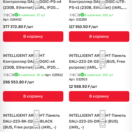
Контроллер DALI-LOGIC-PS-x4
Контроллер DALI-LOGIC-LITE-
(230B, Ethernet) (IARL, IP20
PS-x1 (230B, Ethernet) (IARL,
Пластик, 2 года)
IP20 Пластик, 2 года)
0
0
В наличии: 37
шт
0
0
В наличии: 100
шт
Арт.
026652
Арт.
031359
377 372.80 ₽/
шт
117 910.50 ₽/
шт
В корзину
В корзину
INTELLIGENT ARLIGHT
INTELLIGENT ARLIGHT Панель
Контроллер DALI-LOGIC-x4
DALI-223-2K-D2-IN (BUS, Free
(230B, Ethernet) (IARL, IP20
purpose) (IARL, -)
Пластик, 2 года)
0
0
В наличии: 16
шт
Арт.
025512
0
0
В наличии: 100
шт
Арт.
032503
296 553.80 ₽/
шт
12 568.50 ₽/
шт
В корзину
В корзину
INTELLIGENT ARLIGHT Панель
INTELLIGENT ARLIGHT Панель
DALI-223-8K-D2-IN-BLACK
DALI-223-2G-DIM-IN (BUS)
(BUS, Free purpose) (IARL, -)
(IARL, -)