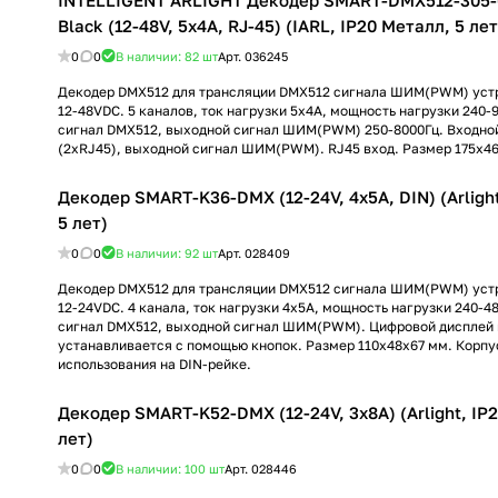
INTELLIGENT ARLIGHT Декодер SMART-DMX512-305
Black (12-48V, 5x4A, RJ-45) (IARL, IP20 Металл, 5 лет
0
0
В наличии: 82
шт
Арт.
036245
Декодер DMX512 для трансляции DMX512 сигнала ШИМ(PWM) уст
12-48VDC. 5 каналов, ток нагрузки 5x4A, мощность нагрузки 240-
сигнал DMX512, выходной сигнал ШИМ(PWM) 250-8000Гц. Входно
(2xRJ45), выходной сигнал ШИМ(PWM). RJ45 вход. Размер 175х4
Декодер SMART-K36-DMX (12-24V, 4x5A, DIN) (Arlight
5 лет)
0
0
В наличии: 92
шт
Арт.
028409
Декодер DMX512 для трансляции DMX512 сигнала ШИМ(PWM) уст
12-24VDC. 4 канала, ток нагрузки 4x5A, мощность нагрузки 240-4
сигнал DMX512, выходной сигнал ШИМ(PWM). Цифровой дисплей н
устанавливается с помощью кнопок. Размер 110х48х67 мм. Корпу
использования на DIN-рейке.
Декодер SMART-K52-DMX (12-24V, 3x8A) (Arlight, IP
лет)
0
0
В наличии: 100
шт
Арт.
028446