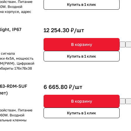
ройствам. Питание
Купить в 1 клик
80W. Входной
а корпусе, адрес
ight, IP67
12 254.30 ₽/
шт
В корзину
 сигнала
Купить в 1 клик
зки 4x5A, мощность
ШИМ(PWM). Цифровой
абариты 176x78x38
-63-RDM-SUF
6 665.80 ₽/
шт
лет)
В корзину
ройствам. Питание
Купить в 1 клик
960W. Входной
нальные клеммы