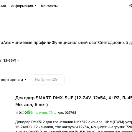
+
ния
Информация
Контакты
ии
Алюминиевые профили
Функциональный свет
Светодиодный д
 [12-36V]
29
Найдено
 сортировки
Декодер SMART-DMX-SUF (12-24V, 12x5A, XLR3, RJ45) 
Металл, 5 лет)
0
0
В наличии: 79
шт
Арт.
033768
Декодер DMX512 для трансляции DMX512 сигнала ШИМ(PWM) уст
12-24VDC. 12 каналов, ток нагрузки 12x5A, мощность нагрузки 72
сигнал DMX512, выходной сигнал ШИМ(PWM). Изменяемая частот