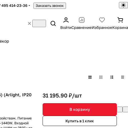
7 495 414-23-36
Заказать звонок
Войти
Сравнение
Избранное
Корзина
екор
(Arlight, IP20
31 195.90 ₽/
шт
В корзину
ройствам. Питание
Купить в 1 клик
0-1440W. Входной
а ШИМ от 250Гц до