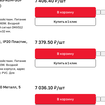
-63-RDM-SUF
7 406.40 ₽/
шт
)
В корзину
ройствам. Питание
Купить в 1 клик
960W. Входной
й сигнал DMX512
6х32 мм.
, IP20 Пластик,
7 379.50 ₽/
шт
В корзину
ройствам. Питание
Купить в 1 клик
80W. Входной
а корпусе, адрес
с PVC. Для
20 Металл, 5
7 036.10 ₽/
шт
В корзину