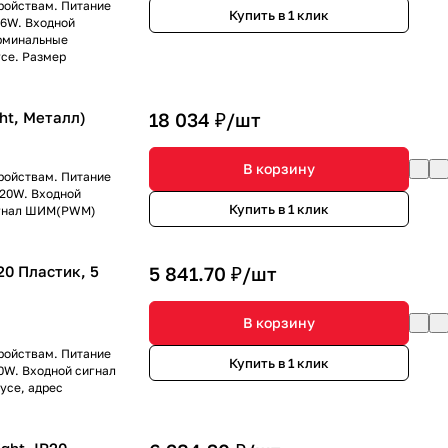
ройствам. Питание
Купить в 1 клик
76W. Входной
рминальные
се. Размер
ht, Металл)
18 034 ₽/
шт
В корзину
ройствам. Питание
720W. Входной
Купить в 1 клик
сигнал ШИМ(PWM)
20 Пластик, 5
5 841.70 ₽/
шт
В корзину
ройствам. Питание
Купить в 1 клик
60W. Входной сигнал
усе, адрес