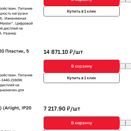
ройствам. Питание
Купить в 1 клик
ощность нагрузки
M). Изменяемая
"Master". Цифровой
й дисплей на
й. Размер
20 Пластик, 5
14 871.10 ₽/
шт
В корзину
ройствам. Питание
Купить в 1 клик
0-1440-2160W.
дисплей на
дназначен для
(Arlight, IP20
7 217.90 ₽/
шт
В корзину