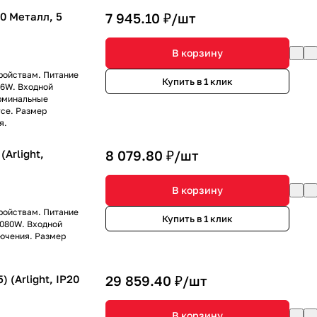
20 Металл, 5
7 945.10 ₽/
шт
В корзину
ройствам. Питание
Купить в 1 клик
76W. Входной
рминальные
се. Размер
я.
Arlight,
8 079.80 ₽/
шт
В корзину
ройствам. Питание
Купить в 1 клик
1080W. Входной
ючения. Размер
 (Arlight, IP20
29 859.40 ₽/
шт
В корзину