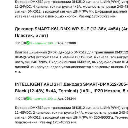
Декодер DMX512 для трансляции DMX512 сигнала ШИМ(PWM) уст
12-24VDC. 4 канала, ток нагрузки 4x5A, мощность нагрузки 240-4
сигнал DMX512, выходной сигнал ШИМ(PWM). Цифровой дисплей н
устанавливается с помощью кнопок. Размер 170x50x23 мм.
Декодер SMART-K61-DMX-WP-SUF (12-36V, 4x5A) (Arl
Пластик, 5 лет)
0
0
В наличии: 100
шт
Арт.
033008
Влагозащищенный (IP67) декодер DMX512 для трансляции DMX512
ШИМ(PWM) устройствам. Питание DC 12-36V. 4 канала, ток нагру
нагрузки 240-720W. Входной сигнал DMX512, выходной сигнал 
дисплей на корпусе, адрес устанавливается с помощью кнопок. Г
мм.
INTELLIGENT ARLIGHT Декодер SMART-DMX512-305
Black (12-48V, 5x4A, Terminal) (IARL, IP20 Металл, 5 
0
0
В наличии: 100
шт
Арт.
036244
Декодер DMX512 для трансляции DMX512 сигнала ШИМ(PWM) уст
12-48VDC. 2 каналов, ток нагрузки 5x4A, мощность нагрузки 240-
сигнал DMX512, выходной сигнал ШИМ(PWM) 250-8000Гц. Терми
подключения. Размер 175х46х32 мм.