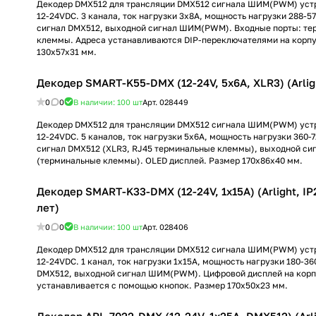
Декодер DMX512 для трансляции DMX512 сигнала ШИМ(PWM) уст
12-24VDC. 3 канала, ток нагрузки 3x8A, мощность нагрузки 288-5
сигнал DMX512, выходной сигнал ШИМ(PWM). Входные порты: те
клеммы. Адреса устанавливаются DIP-переключателями на корпу
130х57х31 мм.
Декодер SMART-K55-DMX (12-24V, 5x6A, XLR3) (Arlig
0
0
В наличии: 100
шт
Арт.
028449
Декодер DMX512 для трансляции DMX512 сигнала ШИМ(PWM) уст
12-24VDC. 5 каналов, ток нагрузки 5x6A, мощность нагрузки 360-
сигнал DMX512 (XLR3, RJ45 терминальные клеммы), выходной 
(терминальные клеммы). OLED дисплей. Размер 170х86х40 мм.
Декодер SMART-K33-DMX (12-24V, 1x15A) (Arlight, IP
лет)
0
0
В наличии: 100
шт
Арт.
028406
Декодер DMX512 для трансляции DMX512 сигнала ШИМ(PWM) уст
12-24VDC. 1 канал, ток нагрузки 1x15A, мощность нагрузки 180-3
DMX512, выходной сигнал ШИМ(PWM). Цифровой дисплей на корп
устанавливается с помощью кнопок. Размер 170x50x23 мм.