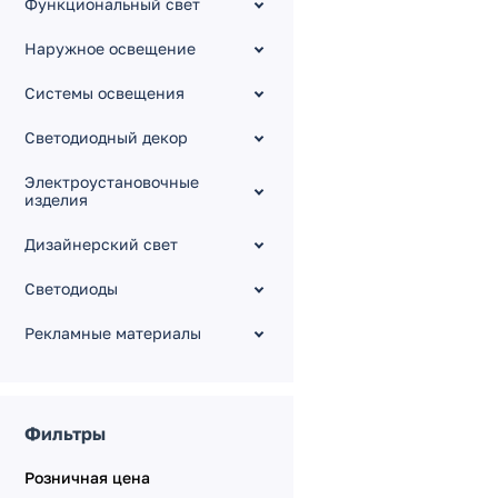
Функциональный свет
Контроллеры [DMX
Master]
Наружное освещение
Контроллеры Sunlite
Системы освещения
[DMX Master]
Усилители, разветвители
Светодиодный декор
[12-36V]
Усилители, разветвители
Электроустановочные
[230V]
изделия
Конвертеры [SPI, TRIAC,
0-10V]
Дизайнерский свет
Беспроводные
Светодиоды
удлинители [5-24V]
Серия KNX
Рекламные материалы
Серия DALI
Серия KINETIC
Электрокарнизы с
Фильтры
моторами
Розничная цена