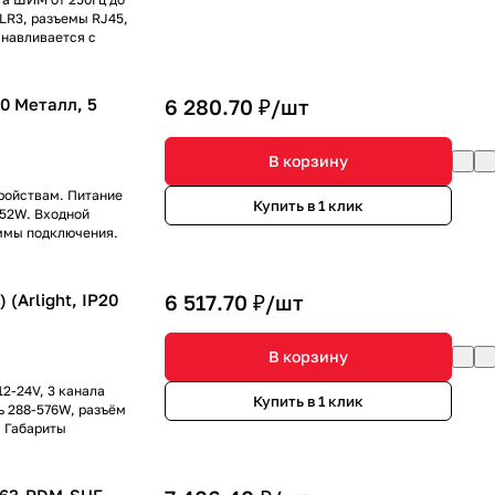
LR3, разъемы RJ45,
анавливается с
20 Металл, 5
6 280.70 ₽/
шт
В корзину
ройствам. Питание
Купить в 1 клик
152W. Входной
ммы подключения.
(Arlight, IP20
6 517.70 ₽/
шт
В корзину
2-24V, 3 канала
Купить в 1 клик
ь 288-576W, разъём
. Габариты