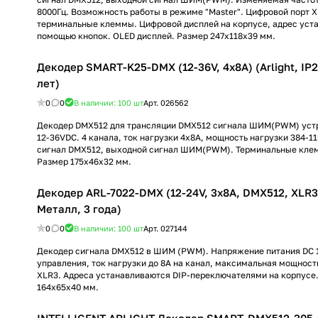
8000Гц. Возможность работы в режиме "Master". Цифровой порт X
терминальные клеммы. Цифровой дисплей на корпусе, адрес уст
помощью кнопок. OLED дисплей. Размер 247x118x39 мм.
Декодер SMART-K25-DMX (12-36V, 4x8A) (Arlight, IP
лет)
0
0
В наличии: 100
шт
Арт.
026562
Декодер DMX512 для трансляции DMX512 сигнала ШИМ(PWM) уст
12-36VDC. 4 канала, ток нагрузки 4x8A, мощность нагрузки 384-1
сигнал DMX512, выходной сигнал ШИМ(PWM). Терминальные кле
Размер 175х46х32 мм.
Декодер ARL-7022-DMX (12-24V, 3x8A, DMX512, XLR3) 
Металл, 3 года)
0
0
В наличии: 100
шт
Арт.
027144
Декодер сигнала DMX512 в ШИМ (PWM). Напряжение питания DC 1
управления, ток нагрузки до 8А на канал, максимальная мощност
XLR3. Адреса устанавливаются DIP-переключателями на корпусе
164х65х40 мм.