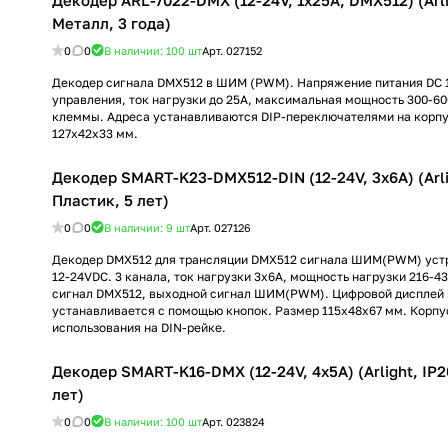
Декодер ARL-7022-DMX (12-24V, 1x25A, DMX512) (Arli
Металл, 3 года)
0
0
В наличии: 100
шт
Арт.
027152
Декодер сигнала DMX512 в ШИМ (PWM). Напряжение питания DC 1
управления, ток нагрузки до 25А, максимальная мощность 300-6
клеммы. Адреса устанавливаются DIP-переключателями на корпу
127х42х33 мм.
Декодер SMART-K23-DMX512-DIN (12-24V, 3x6A) (Arli
Пластик, 5 лет)
0
0
В наличии: 9
шт
Арт.
027126
Декодер DMX512 для трансляции DMX512 сигнала ШИМ(PWM) уст
12-24VDC. 3 канала, ток нагрузки 3x6A, мощность нагрузки 216-4
сигнал DMX512, выходной сигнал ШИМ(PWM). Цифровой дисплей н
устанавливается с помощью кнопок. Размер 115х48х67 мм. Корпу
использования на DIN-рейке.
Декодер SMART-K16-DMX (12-24V, 4x5A) (Arlight, IP2
лет)
0
0
В наличии: 100
шт
Арт.
023824