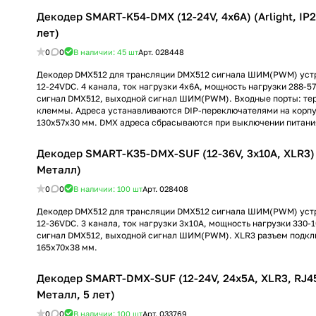
Декодер SMART-K54-DMX (12-24V, 4x6A) (Arlight, IP
лет)
0
0
В наличии: 45
шт
Арт.
028448
Декодер DMX512 для трансляции DMX512 сигнала ШИМ(PWM) уст
12-24VDC. 4 канала, ток нагрузки 4x6A, мощность нагрузки 288-5
сигнал DMX512, выходной сигнал ШИМ(PWM). Входные порты: те
клеммы. Адреса устанавливаются DIP-переключателями на корпу
130х57х30 мм. DMX адреса сбрасываются при выключении питани
Декодер SMART-K35-DMX-SUF (12-36V, 3x10A, XLR3) (
Металл)
0
0
В наличии: 100
шт
Арт.
028408
Декодер DMX512 для трансляции DMX512 сигнала ШИМ(PWM) уст
12-36VDC. 3 канала, ток нагрузки 3x10A, мощность нагрузки 330-
сигнал DMX512, выходной сигнал ШИМ(PWM). XLR3 разъем подкл
165x70x38 мм.
Декодер SMART-DMX-SUF (12-24V, 24x5A, XLR3, RJ45)
Металл, 5 лет)
0
0
В наличии: 100
шт
Арт.
033769