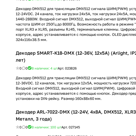
Декодер DMX512 для трансляции DMX512 сигнала ШИМ(PWM) уст
12-24VDC. 24 канала, ток нагрузки 24x5A, ток нагрузки 24x5A, м
1440-2880W. Входной сигнал DMX512, выходной сигнал ШИМ(PW
частота ШИМ от 250Гц до 8000Гц. Возможность работы в режиме 
порт XLR3 и XLR5, разъемы RJ45, терминальные клеммы. Цифрово
корпусе, адрес устанавливается с помощью кнопок. OLED диспле
324x116x38.5 мм.
Декодер SMART-K18-DMX (12-36V, 12x5A) (Arlight, IP
лет)
0
0
В наличии: 4
шт
Арт.
023826
Декодер DMX512 для трансляции DMX512 сигнала ШИМ(PWM) уст
12-36VDC. 12 каналов, ток нагрузки 12x5A, мощность нагрузки 72
Входной сигнал DMX512, выходной сигнал ШИМ(PWM). Цифровой 
корпусе, адрес устанавливается с помощью кнопок. Декодер пре
установки на DIN-рейку. Размер 160x88x60 мм.
Декодер ARL-7022-DMX (12-24V, 4x8A, DMX512, XLR3) 
Металл, 3 года)
0
0
В наличии: 100
шт
Арт.
027145