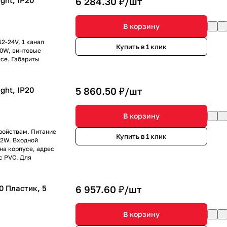
ght, IP20
6 284.30 ₽/
шт
В корзину
2-24V, 1 канал
Купить в 1 клик
00W, винтовые
се. Габариты
ght, IP20
5 860.50 ₽/
шт
В корзину
ройствам. Питание
Купить в 1 клик
32W. Входной
а корпусе, адрес
с PVC. Для
0 Пластик, 5
6 957.60 ₽/
шт
В корзину