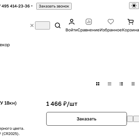
7 495 414-23-36
Заказать звонок
Войти
Сравнение
Избранное
Корзина
екор
У 18кн)
1 466 ₽/
шт
Заказать
ерного цвета.
 (CR2025).