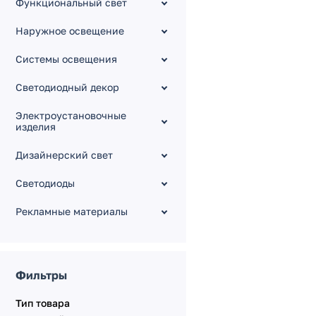
Функциональный свет
Панели настенные [12-
24V]
Наружное освещение
Коннекторы [разъемы]
Усилители [5-24V]
Системы освещения
Диммеры, выключатели
[датчик]
Светодиодный декор
Датчики движения
Электроустановочные
Серия SPI
изделия
Серия TRIAC
Дизайнерский свет
Серия 0-10V
Светодиоды
Серия DMX512
Серия KNX
Рекламные материалы
Серия DALI
Серия KINETIC
Электрокарнизы с
Фильтры
моторами
Тип товара