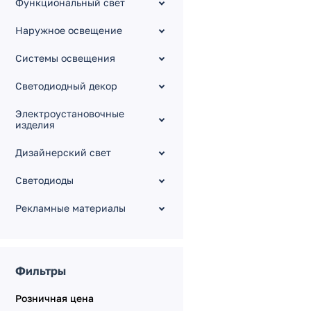
Функциональный свет
Серия COMFORT
Диммеры, выключатели
Наружное освещение
[датчик]
Датчики движения
Системы освещения
Серия SPI
Светодиодный декор
Серия TRIAC
Электроустановочные
Серия 0-10V
изделия
Серия DMX512
Дизайнерский свет
Серия KNX
Серия DALI
Светодиоды
Серия KINETIC
Рекламные материалы
Электрокарнизы с
моторами
Фильтры
Розничная цена