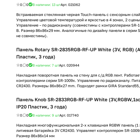
0
0
В наличии: 13
шт
Арт.
021062
Встраиваемая стеклянная черная Touch-панель с сенсорным слайд
Управление цветовой температурой и яркостью в 4 зонах, 2 сцены
Управление – по радиоканалу (совместимы с контроллерами SR-1
В. Размер 86x86x29 мм. Аналогичные по дизайну панели в серии 
не совместимы).
Панель Rotary SR-2835RGB-RF-UP White (3V, RGB) (Ar
Пластик, 3 года)
0
0
В наличии: 7
шт
Арт.
020944
Накладная поворотная панель на стену для с/д RGB лент. Работае
контроллерами серии SR-1009x. Управление по радиоканалу. Пита
CR2430. Размеры 86x86x27 mm. Подходят рамки GIRA Standard55, E
Панель Knob SR-2833RGB-RF-UP White (3V,RGBW,1зон
IP20 Пластик, 3 года)
0
0
В наличии: 9
шт
Арт.
017740
Накладная многофункциональная 2-х клавишная RGBW панель (1 з
литиевая батарейка 3V CR2430. Управляет контроллером SR-1009
Размер 86х86х14 мм