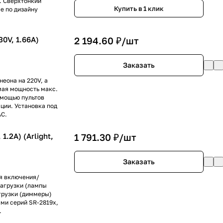
т. Сверхтонкий
Купить в 1 клик
е по дизайну
0V, 1.66A)
2 194.60 ₽/
шт
Заказать
неона на 220V, а
мая мощность макс.
помощью пультов
ции. Установка под
AC.
.2A) (Arlight,
1 791.30 ₽/
шт
Заказать
ля включения/
нагрузки (лампы
агрузки (диммеры)
ями серий SR-2819x,
.