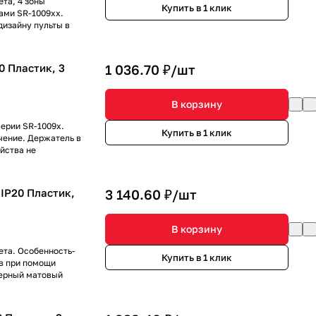
та, 4 зоны
Купить в 1 клик
ами SR-1009xx.
дизайну пульты в
0 Пластик, 3
1 036.70 ₽/
шт
В корзину
серии SR-1009х.
Купить в 1 клик
чение. Держатель в
йства не
 IP20 Пластик,
3 140.60 ₽/
шт
В корзину
ета. Особенность-
Купить в 1 клик
в при помощи
Черный матовый