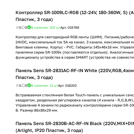
Контроллер SR-1009LC-RGB (12-24V, 180-360W, S) (Ar
Пластик, 3 года)
0
0
В наличии: 100
шт
Арт.
019788
Контроллер для светодиодной RGB ленты (ШИМ). Питание/рабоче
24VDC, максимальный ток 5A на канал, 3 канала, максимальная 
Винтовые клеммы. Корпус - PVC. Габариты 145х46х16 мм. Управл
панелями серии SR-1009x (поставляются отдельно). Аналогичные
функционалу устройства в серии SMART (устройства не совмести
Панель Sens SR-2831AC-RF-IN White (220V,RGB,4зоны)
Пластик, 3 года)
0
0
В наличии: 13
шт
Арт.
018202
Встраиваемая стеклянная белая Touch-панель с уникальным сен
квадратом, раздельная регулировка каналов (4 канала - R,G,B,W),
Управление 4 зонами по радиоканалу контроллерами серии SR-10
В. Размер 86x86x29 мм.
Панель Sens SR-2830B-AC-RF-IN Black (220V,MIX+DI
(Arlight, IP20 Пластик, 3 года)