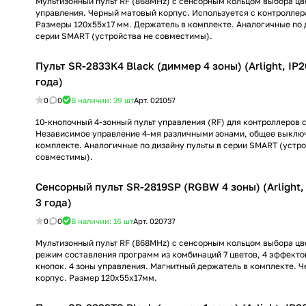
Мультизонный пульт RF (868MHz) с сенсорным кольцом выбора цве
управления. Черный матовый корпус. Используется с контроллер
Размеры 120х55х17 мм. Держатель в комплекте. Аналогичные по 
серии SMART (устройства не совместимы).
Пульт SR-2833K4 Black (диммер 4 зоны) (Arlight, IP2
года)
0
0
В наличии: 39
шт
Арт.
021057
10-кнопочный 4-зонный пульт управления (RF) для контроллеров 
Независимое управление 4-мя различными зонами, общее выклю
комплекте. Аналогичные по дизайну пульты в серии SMART (устро
совместимы).
Сенсорный пульт SR-2819SP (RGBW 4 зоны) (Arlight,
3 года)
0
0
В наличии: 16
шт
Арт.
020737
Мультизонный пульт RF (868MHz) с сенсорным кольцом выбора цв
режим составления программ из комбинаций 7 цветов, 4 эффекто
кнопок. 4 зоны управления. Магнитный держатель в комплекте. 
корпус. Размер 120х55х17мм.