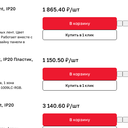
ht, IP20
1 865.40 ₽/
шт
В корзину
ных лент. Цвет
Купить в 1 клик
 Работает вместе с
зайну панели в
, IP20 Пластик,
1 150.50 ₽/
шт
В корзину
, 1 зона
Купить в 1 клик
-1009LC-RGB.
t, IP20
3 140.60 ₽/
шт
В корзину