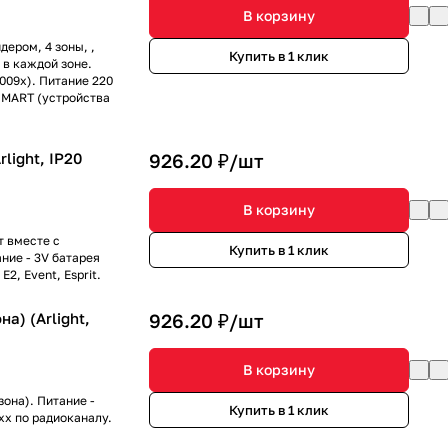
В корзину
ером, 4 зоны, ,
Купить в 1 клик
 в каждой зоне.
009x). Питание 220
SMART (устройства
light, IP20
926.20 ₽/
шт
В корзину
т вместе с
Купить в 1 клик
ние - 3V батарея
2, Event, Esprit.
а) (Arlight,
926.20 ₽/
шт
В корзину
она). Питание -
Купить в 1 клик
xx по радиоканалу.