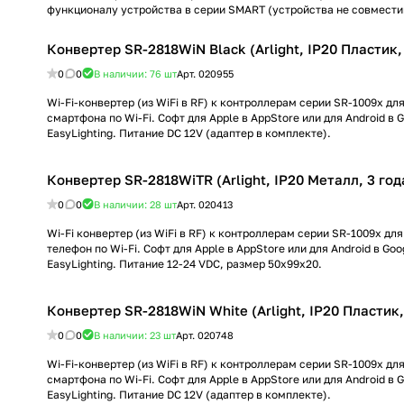
функционалу устройства в серии SMART (устройства не совмести
Конвертер SR-2818WiN Black (Arlight, IP20 Пластик,
0
0
В наличии: 76
шт
Арт.
020955
Wi-Fi-конвертер (из WiFi в RF) к контроллерам серии SR-1009x дл
смартфона по Wi-Fi. Софт для Apple в AppStore или для Android в 
EasyLighting. Питание DC 12V (адаптер в комплекте).
Конвертер SR-2818WiTR (Arlight, IP20 Металл, 3 год
0
0
В наличии: 28
шт
Арт.
020413
Wi-Fi конвертер (из WiFi в RF) к контроллерам серии SR-1009x дл
телефон по Wi-Fi. Софт для Apple в AppStore или для Android в Goo
EasyLighting. Питание 12-24 VDC, размер 50x99x20.
Конвертер SR-2818WiN White (Arlight, IP20 Пластик,
0
0
В наличии: 23
шт
Арт.
020748
Wi-Fi-конвертер (из WiFi в RF) к контроллерам серии SR-1009x дл
смартфона по Wi-Fi. Софт для Apple в AppStore или для Android в 
EasyLighting. Питание DC 12V (адаптер в комплекте).