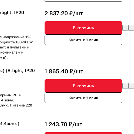
light, IP20
2 837.20 ₽/
шт
В корзину
е напряжение 12-
Купить в 1 клик
мощность 180-360W.
яется пультами и
 номиналам и
мы).
 (Arlight, IP20
1 865.40 ₽/
шт
В корзину
сорным RGB-
Купить в 1 клик
 4 зоны.
09xx. Питание 220
M,4зоны)
1 243.70 ₽/
шт