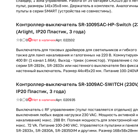
слайдер, 1 зона управления. Работа от 3V батареи CR2025 до 5 ле
пульт, размеры 141x35x8 мм. Держатель в комплекте. Аналогичны
пульты в серии SMART (устройства не совместимы).
Контроллер-выключатель SR-1009SAC-HP-Switch (23
(Arlight, IP20 Пластик, 3 года)
0
0
Нет в наличии
Арт.
022102
Выключатель для токовых драйверов для светильников и гибкого 
также для ламп накаливания и галогенных на 220 В. Коммутируе
400 Вт (1 канал 1.66А). Выход - триак (симистор). Управление с 
серии SR-2819x, SR-2833x или настенного выключателя без фикса
настенный выключатель. Размер 44x45x20 мм. Питание 100-240V
Контроллер-выключатель SR-1009AC-SWITCH (230V, 1
IP20 Пластик, 3 года)
0
0
Нет в наличии
Арт.
020935
Выключатель с RF управлением (пульт поставляется отдельно) д
выключения любых видов нагрузки 230 VAC. Мощность активной 
накаливания) макс. 288 Вт. Полная мощность для электронной н
макс. 72 VA. Питание 100-240 VAC. Управляется пультами и панел
SR-2833x, SR-2830A, SR-2835DIM и другими. Размер 168x58х28мм