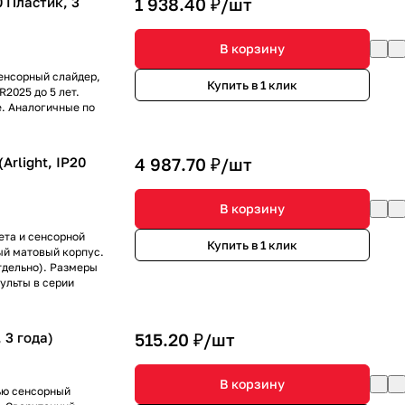
0 Пластик, 3
1 938.40 ₽/
шт
В корзину
сенсорный слайдер,
Купить в 1 клик
R2025 до 5 лет.
е. Аналогичные по
rlight, IP20
4 987.70 ₽/
шт
В корзину
ета и сенсорной
Купить в 1 клик
ый матовый корпус.
тдельно). Размеры
ульты в серии
 3 года)
515.20 ₽/
шт
В корзину
тью сенсорный