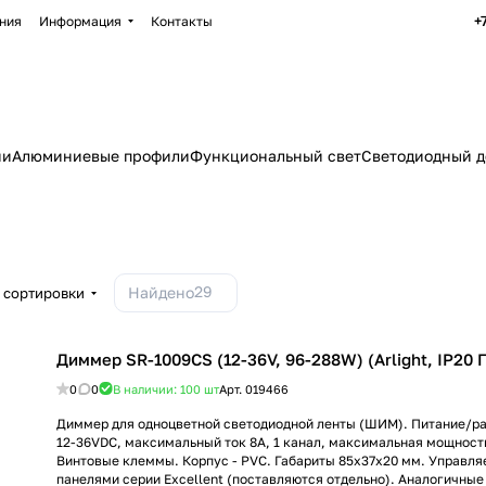
+
ния
Информация
Контакты
ии
Алюминиевые профили
Функциональный свет
Светодиодный д
29
Найдено
 сортировки
Диммер SR-1009CS (12-36V, 96-288W) (Arlight, IP20 
0
0
В наличии: 100
шт
Арт.
019466
Диммер для одноцветной светодиодной ленты (ШИМ). Питание/р
12-36VDC, максимальный ток 8A, 1 канал, максимальная мощност
Винтовые клеммы. Корпус - PVC. Габариты 85x37x20 мм. Управля
панелями серии Excellent (поставляются отдельно). Аналогичны