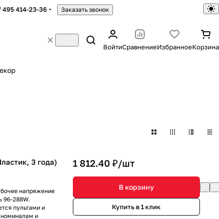
7 495 414-23-36
Заказать звонок
Войти
Сравнение
Избранное
Корзина
екор
Пластик, 3 года)
1 812.40 ₽/
шт
В корзину
абочее напряжение
ь 96-288W.
Купить в 1 клик
ется пультами и
е номиналам и