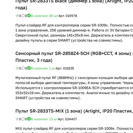
Пульт SR-2833TS Black (диммер 1 зона) (Arlight, IP2
года)
0
0
В наличии: 86
шт
Арт.
019978
Пульт-слайдер RF для контроллеров серии SR-1009x. Полностью 
1 зона управления, 256 уровней диммир-я. Работа от 3V батареи C
Сверхтонкий пульт, размеры 141x35x8 мм. Держатель в комплект
дизайну пульты в серии SMART (устройства не совместимы).
Сенсорный пульт SR-2858Z4-5CH (RGB+CCT, 4 зоны) (A
Пластик, 3 года)
0
0
В наличии: 1
шт
Арт.
021835
Мультизонный пульт RF (868MHz) с сенсорным кольцом выбора цв
полосой выбора цветовой температуры, 4 зоны управления. Черн
Используется с контроллерами SR-1009EA-5CH (приобретаются о
153х52х19 мм. Держатель в комплекте. Аналогичные по дизайну п
SMART (устройства не совместимы).
Пульт SR-2833TS-MIX (1 зона) (Arlight, IP20 Пластик,
0
0
В наличии: 23
шт
Арт.
024407
MIX пульт-слайдер RF для контроллеров серии SR-1009x. Полнос