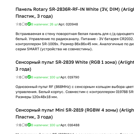
Панель Rotary SR-2836R-RF-IN White (3V, DIM) (Arlig
Пластик, 3 года)
0
0
В наличии: 26
шт
Арт.
020948
Встраиваемая в стену поворотная белая панель для с/д одноцвет
белый. Управление по радиоканалу. Питание - 3V батарея CR2032.
контроллером SR-1009x. Размер 86х86х45 мм. Аналогичные по ди
серии SMART (устройства не совместимы).
Сенсорный пульт SR-2839 White (RGB 1 зона) (Arlight
3 года)
0
0
В наличии: 100
шт
Арт.
019790
Однозонный пульт RF (868MHz) с сенсорным кольцом выбора цвета
управления. Белый корпус. Совместим с контроллером 019788 SR
Размеры 120x48x18 мм.
Сенсорный пульт Mini SR-2819 (RGBW 4 зоны) (Arligh
Пластик, 3 года)
0
0
В наличии: 100
шт
Арт.
016488