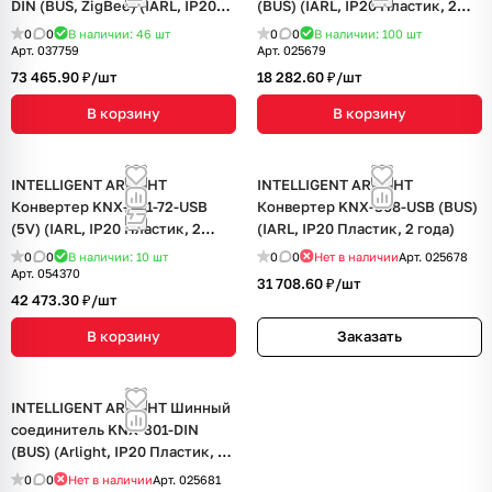
DIN (BUS, ZigBee) (IARL, IP20
(BUS) (IARL, IP20 Пластик, 2
Пластик, 2 года)
года)
0
0
В наличии: 46
шт
0
0
В наличии: 100
шт
Арт.
037759
Арт.
025679
73 465.90 ₽/
шт
18 282.60 ₽/
шт
В корзину
В корзину
INTELLIGENT ARLIGHT
INTELLIGENT ARLIGHT
Конвертер KNX-301-72-USB
Конвертер KNX-308-USB (BUS)
(5V) (IARL, IP20 Пластик, 2
(IARL, IP20 Пластик, 2 года)
года)
0
0
В наличии: 10
шт
0
0
Нет в наличии
Арт.
025678
Арт.
054370
31 708.60 ₽/
шт
42 473.30 ₽/
шт
В корзину
Заказать
INTELLIGENT ARLIGHT Шинный
соединитель KNX-301-DIN
(BUS) (Arlight, IP20 Пластик, 2
года)
0
0
Нет в наличии
Арт.
025681