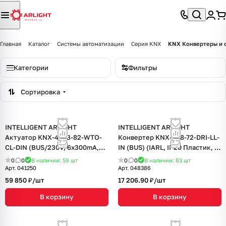
Главная
Каталог
Системы автоматизации
Серия KNX
KNX Конвертеры и 
Категории
Фильтры
Сортировка
INTELLIGENT ARLIGHT
INTELLIGENT ARLIGHT
Актуатор KNX-4063-82-WTO-
Конвертер KNX-308-72-DRI-LL-
CL-DIN (BUS/230V, 6x300mA,
IN (BUS) (IARL, IP20 Пластик, 2
KNX Secure) (IARL, IP20
года)
0
0
В наличии: 59
шт
0
0
В наличии: 83
шт
Пластик, 2 года)
Арт.
041250
Арт.
048386
59 850 ₽/
шт
17 206.90 ₽/
шт
В корзину
В корзину