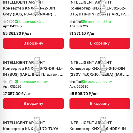
INTELLIGENT ARLIGHT
INTELLIGENT ARLIGHT
Конвертер KNX-301-72-DIN
Конвертер KNX-DALI-301-62-
Grey (BUS, RJ-45, KNX-IP)
DT6/DT8-DIN (230V) (IARL, IP20
(IARL, IP20 Пластик, 2 года)
Пластик, 3 года)
0
0
В наличии: 43
шт
0
0
В наличии: 88
шт
Арт.
049902
Арт.
037726
55 361.30 ₽/
шт
71 371.10 ₽/
шт
В корзину
В корзину
INTELLIGENT ARLIGHT
INTELLIGENT ARLIGHT
Конвертер KNX-306-72-DRI-LL-
Конвертер KNX-710-0-10-DIN
IN (BUS) (IARL, IP20 Пластик, 2
(230V, 4x0/1-10, 4x16A) (IARL,
года)
IP20 Пластик, 2 года)
0
0
В наличии: 100
шт
0
0
В наличии: 15
шт
Арт.
051026
Арт.
025680
17 057.30 ₽/
шт
45 508.70 ₽/
шт
В корзину
В корзину
INTELLIGENT ARLIGHT
INTELLIGENT ARLIGHT
Конвертер KNX-301-72-TUYA-
Конвертер KNX-309-4DRY-IN