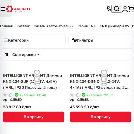
Главная
Каталог
Системы автоматизации
Серия KNX
KNX Диммеры CV [1
Категории
Фильтры
Сортировка
INTELLIGENT ARLIGHT Диммер
INTELLIGENT ARLIGHT Диммер
KNX-104-SUF (12-36V, 4x5A)
KNX-104-DIM-DIN (12-24V,
(IARL, IP20 Пластик, 2 года)
4x4A) (IARL, IP20 Пластик, 2
года)
0
0
В наличии: 60
шт
0
0
В наличии: 22
шт
Арт.
025659
Арт.
025658
28 817.80 ₽/
шт
46 593.20 ₽/
шт
В корзину
В корзину