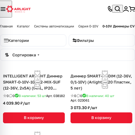
Главная
Каталог
Системы автоматизации
Серия 0-10V
0-10V Диммеры CV 
Категории
Фильтры
Сортировка
INTELLIGENT ARLIGHT Диммер
Диммер SMART-D1-DIM (12-36V,
SMART-0-10V-102-72-MIX-SUF
0/1-10V) (Arlight, IP20 Пластик,
(12-36V, 2x5A) (IARL, IP20
5 лет)
Пластик, 5 лет)
0
0
В наличии: 53
шт
Арт.
038182
0
0
В наличии: 40
шт
Арт.
023061
4 039.90 ₽/
шт
3 073.30 ₽/
шт
В корзину
В корзину