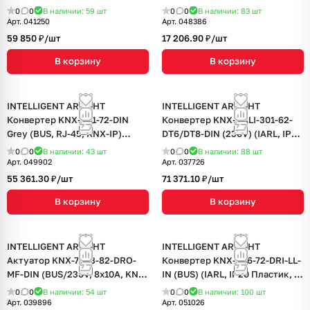
KNX Secure) (IARL, IP20
года)
0
0
В наличии: 59
шт
0
0
В наличии: 83
шт
Пластик, 2 года)
Арт.
041250
Арт.
048386
59 850 ₽/
шт
17 206.90 ₽/
шт
В корзину
В корзину
INTELLIGENT ARLIGHT
INTELLIGENT ARLIGHT
Конвертер KNX-301-72-DIN
Конвертер KNX-DALI-301-62-
Grey (BUS, RJ-45, KNX-IP)
DT6/DT8-DIN (230V) (IARL, IP20
(IARL, IP20 Пластик, 2 года)
Пластик, 3 года)
0
0
В наличии: 43
шт
0
0
В наличии: 88
шт
Арт.
049902
Арт.
037726
55 361.30 ₽/
шт
71 371.10 ₽/
шт
В корзину
В корзину
INTELLIGENT ARLIGHT
INTELLIGENT ARLIGHT
Актуатор KNX-7083-82-DRO-
Конвертер KNX-306-72-DRI-LL-
MF-DIN (BUS/230V, 8x10А, KNX
IN (BUS) (IARL, IP20 Пластик, 2
Secure) (IARL, IP20 Пластик, 2
года)
0
0
В наличии: 54
шт
0
0
В наличии: 100
шт
года)
Арт.
039896
Арт.
051026