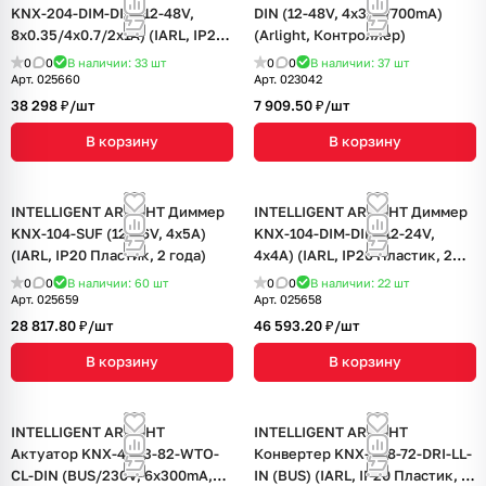
KNX-204-DIM-DIN (12-48V,
DIN (12-48V, 4x350/700mA)
8x0.35/4x0.7/2x1A) (IARL, IP20
(Arlight, Контроллер)
Пластик, 2 года)
0
0
В наличии: 33
шт
0
0
В наличии: 37
шт
Арт.
025660
Арт.
023042
38 298 ₽/
шт
7 909.50 ₽/
шт
В корзину
В корзину
INTELLIGENT ARLIGHT Диммер
INTELLIGENT ARLIGHT Диммер
KNX-104-SUF (12-36V, 4x5A)
KNX-104-DIM-DIN (12-24V,
(IARL, IP20 Пластик, 2 года)
4x4A) (IARL, IP20 Пластик, 2
года)
0
0
В наличии: 60
шт
0
0
В наличии: 22
шт
Арт.
025659
Арт.
025658
28 817.80 ₽/
шт
46 593.20 ₽/
шт
В корзину
В корзину
INTELLIGENT ARLIGHT
INTELLIGENT ARLIGHT
Актуатор KNX-4063-82-WTO-
Конвертер KNX-308-72-DRI-LL-
CL-DIN (BUS/230V, 6x300mA,
IN (BUS) (IARL, IP20 Пластик, 2