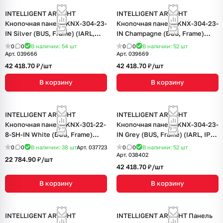
INTELLIGENT ARLIGHT
INTELLIGENT ARLIGHT
Кнопочная панель KNX-304-23-
Кнопочная панель KNX-304-23-
IN Silver (BUS, Frame) (IARL,
IN Champagne (BUS, Frame)
IP20 Металл, 2 года)
(IARL, IP20 Металл, 2 года)
0
0
В наличии: 54
шт
0
0
В наличии: 52
шт
Арт.
039666
Арт.
039669
42 418.70 ₽/
шт
42 418.70 ₽/
шт
В корзину
В корзину
INTELLIGENT ARLIGHT
INTELLIGENT ARLIGHT
Кнопочная панель KNX-301-22-
Кнопочная панель KNX-304-23-
8-SH-IN White (BUS, Frame)
IN Grey (BUS, Frame) (IARL, IP20
(IARL, IP20 Пластик, 3 года)
Металл, 2 года)
0
0
В наличии: 38
шт
Арт.
037723
0
0
В наличии: 52
шт
Арт.
038402
22 784.90 ₽/
шт
42 418.70 ₽/
шт
В корзину
В корзину
INTELLIGENT ARLIGHT
INTELLIGENT ARLIGHT Панель