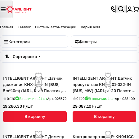
Главная
Каталог
Системы автоматизации
Серия KNX
Категории
Фильтры
Сортировка
INTELLIGENT ARLIGHT Датчик
INTELLIGENT ARLIGHT Датчик
движения KNX-305-IN (BUS,
присутствия KNX-301-022-IN
5m*10m) (IARL, IP20 Пластик, 2
(BUS, MW) (IARL, IP20 Пластик,
года)
3 года)
0
0
В наличии: 21
шт
Арт.
025672
0
0
В наличии: 1
шт
Арт.
038409
19 266.30 ₽/
шт
29 087.10 ₽/
шт
В корзину
В корзину
INTELLIGENT ARLIGHT Диммер
Контроллер тока SR-KN041CC-