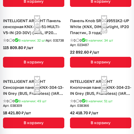
В корзину
В корзину
INTELLIGENT ARLIGHT Панель
Панель Knob SR-KN9551K2-UP
сенсорная KNX-113-51-MULTI-
White (KNX, DIM) (Arlight, IP20
V5-IN (20-30V) (IARL, IP20
Пластик, 3 года)
Пластик, 2 года)
0
0
В наличии: 32
шт
Арт.
031738
0
0
В наличии: 34
шт
Арт.
023487
115 809.80 ₽/
шт
22 892.60 ₽/
шт
В корзину
В корзину
INTELLIGENT ARLIGHT
INTELLIGENT ARLIGHT
Сенсорная панель KNX-304-13-
Кнопочная панель KNX-304-23-
IN Grey (BUS, Frameless) (IARL,
IN Grey (BUS, Frameless) (IARL,
IP20 Металл, 2 года)
IP20 Металл, 2 года)
0
0
В наличии: 49
шт
0
0
В наличии: 51
шт
Арт.
038309
Арт.
038366
18 421.80 ₽/
шт
42 418.70 ₽/
шт
В корзину
В корзину