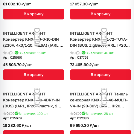
61 002.10 ₽/
шт
17 057.30 ₽/
шт
В корзину
В корзину
INTELLIGENT ARLIGHT
INTELLIGENT ARLIGHT
Конвертер KNX-710-0-10-DIN
Конвертер KNX-301-72-TUYA-
(230V, 4x0/1-10, 4x16A) (IARL,
DIN (BUS, ZigBee) (IARL, IP20
IP20 Пластик, 2 года)
Пластик, 2 года)
0
0
В наличии: 15
шт
0
0
В наличии: 46
шт
Арт.
025680
Арт.
037759
45 508.70 ₽/
шт
73 465.90 ₽/
шт
В корзину
В корзину
INTELLIGENT ARLIGHT
INTELLIGENT ARLIGHT Панель
Конвертер KNX-309-4DRY-IN
сенсорная KNX-113-40-MULTI-
(BUS) (IARL, IP20 Пластик, 2
V4-IN (20-30V) (IARL, IP20
года)
Пластик, 2 года)
0
0
В наличии: 100
шт
0
0
В наличии: 28
шт
Арт.
025679
Арт.
032386
18 282.60 ₽/
шт
99 650.30 ₽/
шт