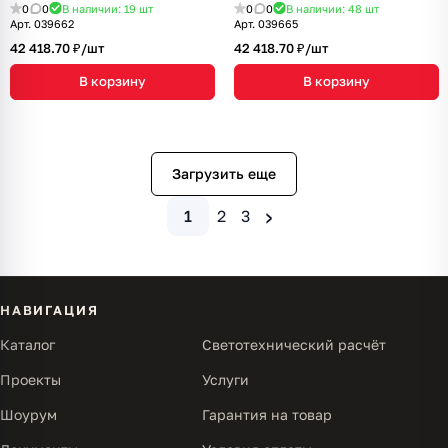
(IARL, IP20 Металл, 2 года)
(IARL, IP20 Металл, 2 года)
0
0
В наличии: 19
шт
0
0
В наличии: 48
шт
Арт.
039662
Арт.
039665
42 418.70 ₽/
шт
42 418.70 ₽/
шт
В корзину
В корзину
Загрузить еще
›
1
2
3
НАВИГАЦИЯ
Каталог
Светотехнический расчёт
Проекты
Услуги
Шоурум
Гарантия на товар