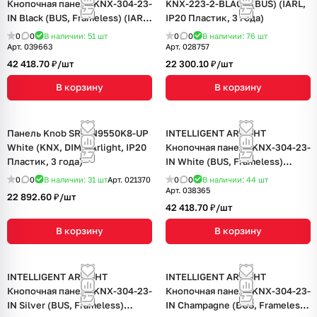
Кнопочная панель KNX-304-23-
KNX-223-2-BLACK (BUS) (IARL,
IN Black (BUS, Frameless) (IARL,
IP20 Пластик, 3 года)
IP20 Металл, 2 года)
0
0
В наличии: 51
шт
0
0
В наличии: 76
шт
Арт.
039663
Арт.
028757
42 418.70 ₽/
шт
22 300.10 ₽/
шт
В корзину
В корзину
Панель Knob SR-KN9550K8-UP
INTELLIGENT ARLIGHT
White (KNX, DIM) (Arlight, IP20
Кнопочная панель KNX-304-23-
Пластик, 3 года)
IN White (BUS, Frameless)
(IARL, IP20 Металл, 2 года)
0
0
В наличии: 31
шт
Арт.
021370
0
0
В наличии: 44
шт
Арт.
038365
22 892.60 ₽/
шт
42 418.70 ₽/
шт
В корзину
В корзину
INTELLIGENT ARLIGHT
INTELLIGENT ARLIGHT
Кнопочная панель KNX-304-23-
Кнопочная панель KNX-304-23-
IN Silver (BUS, Frameless)
IN Champagne (BUS, Frameless)