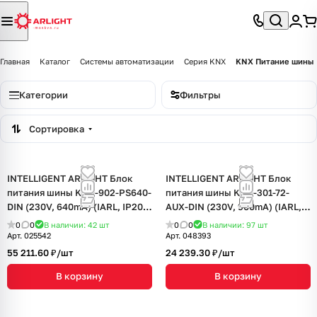
Главная
Каталог
Системы автоматизации
Серия KNX
KNX Питание шины
Категории
Фильтры
Сортировка
INTELLIGENT ARLIGHT Блок
INTELLIGENT ARLIGHT Блок
питания шины KNX-902-PS640-
питания шины KNX-301-72-
DIN (230V, 640mA) (IARL, IP20
AUX-DIN (230V, 960mA) (IARL,
Пластик, 2 года)
IP20 Пластик, 2 года)
0
0
В наличии: 42
шт
0
0
В наличии: 97
шт
Арт.
025542
Арт.
048393
55 211.60 ₽/
шт
24 239.30 ₽/
шт
В корзину
В корзину