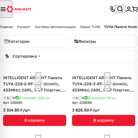
Главная
Каталог
Системы автоматизации
Серия TUYA
TUYA Панели Knob 
Категории
Фильтры
Сортировка
INTELLIGENT ARLIGHT Панель
INTELLIGENT ARLIGHT Панель
TUYA-228-2-RF-SUF (kinetic,
TUYA-228-3-RF-SUF (kinetic,
433MHz) (IARL, IP67 Пластик, 3
433MHz) (IARL, IP67 Пластик, 3
года)
года)
0
0
В наличии: 100
шт
0
0
В наличии: 55
шт
Арт.
031685
Арт.
033668
3 314.80 ₽/
шт
3 826.50 ₽/
шт
В корзину
В корзину