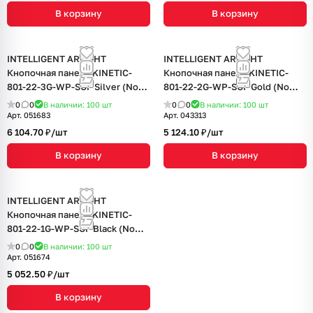
В корзину
В корзину
INTELLIGENT ARLIGHT
INTELLIGENT ARLIGHT
Кнопочная панель KINETIC-
Кнопочная панель KINETIC-
801-22-3G-WP-SUF Silver (No
801-22-2G-WP-SUF Gold (No
battery, IP67, 433Mhz) (IARL,
battery, IP67, 433Mhz) (IARL,
0
0
В наличии: 100
шт
0
0
В наличии: 100
шт
IP67 Пластик, 3 года)
IP67 Пластик, 3 года)
Арт.
051683
Арт.
043313
6 104.70 ₽/
шт
5 124.10 ₽/
шт
В корзину
В корзину
INTELLIGENT ARLIGHT
Кнопочная панель KINETIC-
801-22-1G-WP-SUF Black (No
battery, IP67, 433Mhz) (IARL,
0
0
В наличии: 100
шт
IP67 Пластик, 3 года)
Арт.
051674
5 052.50 ₽/
шт
В корзину