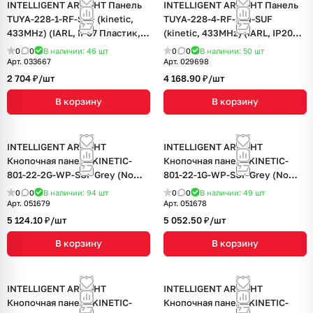
INTELLIGENT ARLIGHT Панель
INTELLIGENT ARLIGHT Панель
TUYA-228-1-RF-SUF (kinetic,
TUYA-228-4-RF-WH-SUF
433MHz) (IARL, IP67 Пластик, 3
(kinetic, 433MHz) (IARL, IP20
года)
Пластик, 3 года)
0
0
В наличии: 46
шт
0
0
В наличии: 50
шт
Арт.
033667
Арт.
029698
2 704 ₽/
шт
4 168.90 ₽/
шт
В корзину
В корзину
INTELLIGENT ARLIGHT
INTELLIGENT ARLIGHT
Кнопочная панель KINETIC-
Кнопочная панель KINETIC-
801-22-2G-WP-SUF Grey (No
801-22-1G-WP-SUF Grey (No
battery, IP67, 433Mhz) (IARL,
battery, IP67, 433Mhz) (IARL,
0
0
В наличии: 94
шт
0
0
В наличии: 49
шт
IP67 Пластик, 3 года)
IP67 Пластик, 3 года)
Арт.
051679
Арт.
051678
5 124.10 ₽/
шт
5 052.50 ₽/
шт
В корзину
В корзину
INTELLIGENT ARLIGHT
INTELLIGENT ARLIGHT
Кнопочная панель KINETIC-
Кнопочная панель KINETIC-