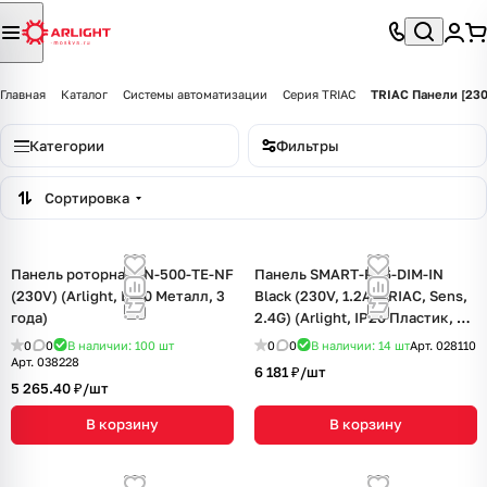
Главная
Каталог
Системы автоматизации
Серия TRIAC
TRIAC Панели [23
Категории
Фильтры
Сортировка
Панель роторная LN-500-TE-NF
Панель SMART-P36-DIM-IN
(230V) (Arlight, IP20 Металл, 3
Black (230V, 1.2A, TRIAC, Sens,
года)
2.4G) (Arlight, IP20 Пластик, 5
лет)
0
0
В наличии: 100
шт
0
0
В наличии: 14
шт
Арт.
028110
Арт.
038228
6 181 ₽/
шт
5 265.40 ₽/
шт
В корзину
В корзину