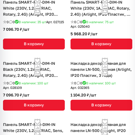
Панель SMART-P37-DIM-IN
Панель SMART-P15-DIM-IN
White (230V, 1.2A, TRIAC,
White (230V, 1A, TRIAC, Rotary,
Rotary, 2.4G) (Arlight, IP20
2.4G) (Arlight, IP20 Пластик, 5
Пластик, 5 лет)
лет)
0
0
В наличии: 35
шт
Арт.
027115
0
0
В наличии: 75
шт
Арт.
025040
7 096.70 ₽/
шт
5 968.20 ₽/
шт
В корзину
В корзину
Панель SMART-P37-DIM-IN
Накладка декоративная для
Black (230V, 1.2A, TRIAC,
панели LN-500, черная (Arlight,
Rotary, 2.4G) (Arlight, IP20
IP20 Пластик, 3 года)
Пластик, 5 лет)
0
0
В наличии: 100
шт
0
0
В наличии: 100
шт
Арт.
028109
Арт.
032365
7 096.70 ₽/
шт
1 104.20 ₽/
шт
В корзину
В корзину
Панель SMART-P36-DIM-IN
Накладка декоративная для
White (230V, 1.2A, TRIAC, Sens,
панели LN-500 (Arlight, IP20