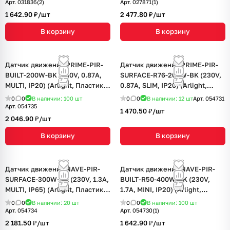
Арт.
031836(2)
Арт.
027871(1)
1 642.90 ₽/
шт
2 477.80 ₽/
шт
В корзину
В корзину
Датчик движения PRIME-PIR-
Датчик движения PRIME-PIR-
BUILT-200W-BK (230V, 0.87A,
SURFACE-R76-200W-BK (230V,
MULTI, IP20) (Arlight, Пластик,
0.87A, SLIM, IP20) (Arlight,
5 лет)
Пластик, 5 лет)
0
0
В наличии: 100
шт
0
0
В наличии: 12
шт
Арт.
054731
Арт.
054735
1 470.50 ₽/
шт
2 046.90 ₽/
шт
В корзину
В корзину
Датчик движения NAVE-PIR-
Датчик движения NAVE-PIR-
SURFACE-300W-BK (230V, 1.3A,
BUILT-R50-400W-BK (230V,
MULTI, IP65) (Arlight, Пластик,
1.7A, MINI, IP20) (Arlight,
5 лет)
Пластик, 5 лет)
0
0
В наличии: 20
шт
0
0
В наличии: 100
шт
Арт.
054734
Арт.
054730(1)
2 181.50 ₽/
шт
1 642.90 ₽/
шт