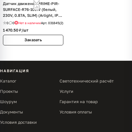
Датчик движения PRIME-PIR-
SURFACE-R76-100W (белый,
230V, 0.87A, SLIM) (Arlight, IP20
Пластик, 5 лет)
0
0
Нет в наличии
Арт.
031845(2)
1 470.50 ₽/
шт
Заказать
НАВИГАЦИЯ
Каталог
Светотехнический расчёт
Проекты
Услуги
Шоурум
Гарантия на товар
Документы
Условия оплаты
Условия доставки