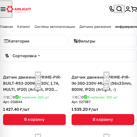
Главная
Каталог
Системы автоматизации
Датчики движения
инфракрасн
Категории
Фильтры
Сортировка
Датчик движения PRIME-PIR-
Датчик движения PRIME-PIR-
BUILT-R53-200W (230V, 1.7A,
IN-360-230V-MULTI (56x33mm,
MULTI, IP20) (Arlight, IP20
800W, IP20) (Arlight, -)
Пластик, 2 года)
0
0
В наличии: 100
шт
0
0
В наличии: 100
шт
Арт.
031844
Арт.
027387
1 427.40 ₽/
шт
1 535.20 ₽/
шт
В корзину
В корзину