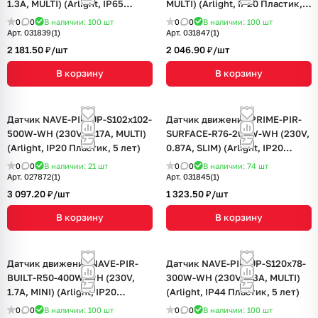
1.3A, MULTI) (Arlight, IP65
MULTI) (Arlight, IP20 Пластик, 5
Пластик, 5 лет)
лет)
0
0
В наличии: 100
шт
0
0
В наличии: 100
шт
Арт.
031839(1)
Арт.
031847(1)
2 181.50 ₽/
шт
2 046.90 ₽/
шт
В корзину
В корзину
Датчик NAVE-PIR-UP-S102x102-
Датчик движения PRIME-PIR-
500W-WH (230V, 2.17A, MULTI)
SURFACE-R76-200W-WH (230V,
(Arlight, IP20 Пластик, 5 лет)
0.87A, SLIM) (Arlight, IP20
Пластик, 5 лет)
0
0
В наличии: 21
шт
0
0
В наличии: 74
шт
Арт.
027872(1)
Арт.
031845(1)
3 097.20 ₽/
шт
1 323.50 ₽/
шт
В корзину
В корзину
Датчик движения NAVE-PIR-
Датчик NAVE-PIR-UP-S120x78-
BUILT-R50-400W-WH (230V,
300W-WH (230V, 1.3A, MULTI)
1.7A, MINI) (Arlight, IP20
(Arlight, IP44 Пластик, 5 лет)
Пластик, 5 лет)
0
0
В наличии: 100
шт
0
0
В наличии: 100
шт