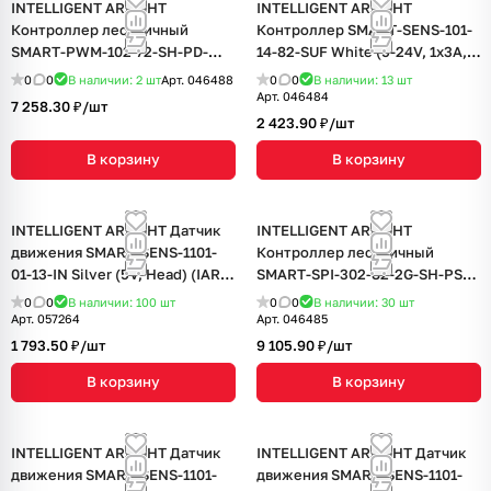
INTELLIGENT ARLIGHT
INTELLIGENT ARLIGHT
Контроллер лестничный
Контроллер SMART-SENS-101-
SMART-PWM-102-72-SH-PD-
14-82-SUF White (5-24V, 1x3A,
SUF (12-48V, 2x6A, SENS) (IARL,
Step, PIR, 2.4G) (IARL, IP20
0
0
В наличии: 2
шт
Арт.
046488
0
0
В наличии: 13
шт
IP20 Пластик, 5 лет)
Пластик, 5 лет)
Арт.
046484
7 258.30 ₽/
шт
2 423.90 ₽/
шт
В корзину
В корзину
INTELLIGENT ARLIGHT Датчик
INTELLIGENT ARLIGHT
движения SMART-SENS-1101-
Контроллер лестничный
01-13-IN Silver (5V, Head) (IARL,
SMART-SPI-302-82-2G-SH-PS-
IP20 Пластик, 5 лет)
SUF (12-24V, TUYA Wi-Fi, 2.4G)
0
0
В наличии: 100
шт
0
0
В наличии: 30
шт
(IARL, IP20 Пластик, 5 лет)
Арт.
057264
Арт.
046485
1 793.50 ₽/
шт
9 105.90 ₽/
шт
В корзину
В корзину
INTELLIGENT ARLIGHT Датчик
INTELLIGENT ARLIGHT Датчик
движения SMART-SENS-1101-
движения SMART-SENS-1101-