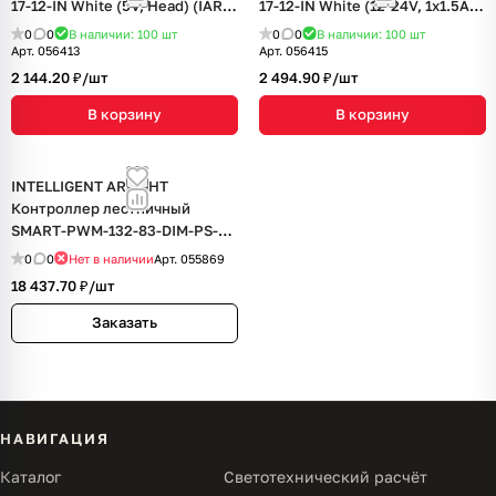
17-12-IN White (5V, Head) (IARL,
17-12-IN White (12-24V, 1x1.5A,
IP20 Пластик, 5 лет)
Switch) (IARL, IP20 Пластик, 5
0
0
В наличии: 100
шт
0
0
В наличии: 100
шт
лет)
Арт.
056413
Арт.
056415
2 144.20 ₽/
шт
2 494.90 ₽/
шт
В корзину
В корзину
INTELLIGENT ARLIGHT
Контроллер лестничный
SMART-PWM-132-83-DIM-PS-
SUF (5-24V, 32x1A) (IARL, IP20
0
0
Нет в наличии
Арт.
055869
Металл, 5 лет)
18 437.70 ₽/
шт
Заказать
НАВИГАЦИЯ
Каталог
Светотехнический расчёт