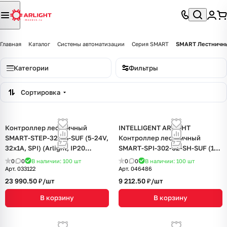
Главная
Каталог
Системы автоматизации
Серия SMART
SMART Лестничны
Категории
Фильтры
Сортировка
Контроллер лестничный
INTELLIGENT ARLIGHT
SMART-STEP-32-2S-SUF (5-24V,
Контроллер лестничный
32x1A, SPI) (Arlight, IP20
SMART-SPI-302-62-SH-SUF (12-
Пластик, 5 лет)
24V, Stair) (IARL, IP20 Пластик,
0
0
В наличии: 100
шт
0
0
В наличии: 100
шт
5 лет)
Арт.
033122
Арт.
046486
23 990.50 ₽/
шт
9 212.50 ₽/
шт
В корзину
В корзину