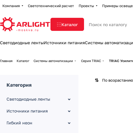
Компания
Светотехнический расчет
Проекты
Примеры освеще
Каталог
Светодиодные ленты
Источники питания
Системы автоматизац
Главная
Каталог
Системы автоматизации
Серия TRIAC
TRIAC Усилит
По возрастанию
Категория
Светодиодные ленты
Источники питания
Гибкий неон