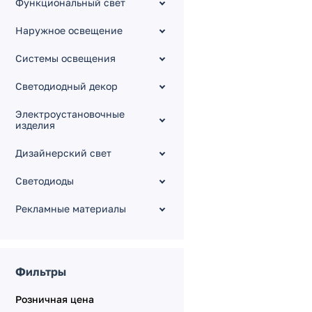
Функциональный свет
Серия DMX512
Наружное освещение
Серия KNX
Системы освещения
Серия DALI
Серия KINETIC
Светодиодный декор
Электрокарнизы с
моторами
Электроустановочные
изделия
Дизайнерский свет
Светодиоды
Рекламные материалы
Фильтры
Розничная цена