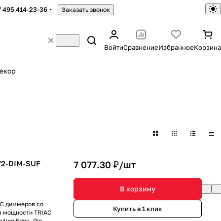
7 495 414-23-36
Заказать звонок
Войти
Сравнение
Избранное
Корзина
екор
72-DIM-SUF
7 077.30 ₽/
шт
В корзину
AC диммеров со
Купить в 1 клик
я мощности TRIAC
ling Edge. Dip-