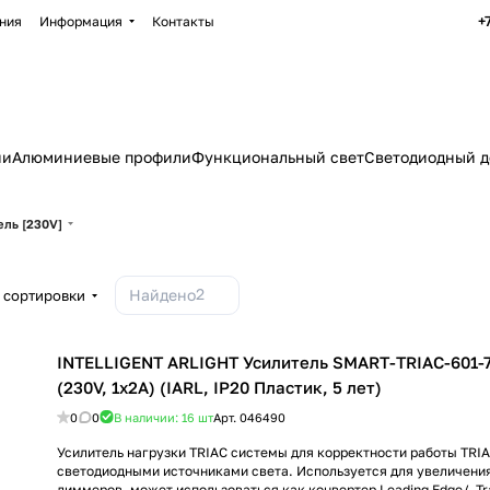
+
ния
Информация
Контакты
ии
Алюминиевые профили
Функциональный свет
Светодиодный д
ель [230V]
2
Найдено
 сортировки
INTELLIGENT ARLIGHT Усилитель SMART-TRIAC-601-
(230V, 1x2A) (IARL, IP20 Пластик, 5 лет)
0
0
В наличии: 16
шт
Арт.
046490
Усилитель нагрузки TRIAC системы для корректности работы TRI
светодиодными источниками света. Используется для увеличени
диммеров, может использоваться как конвертер Leading Edge/ Trai