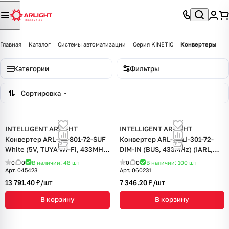
Главная
Каталог
Системы автоматизации
Серия KINETIC
Конвертеры
Категории
Фильтры
Сортировка
INTELLIGENT ARLIGHT
INTELLIGENT ARLIGHT
Конвертер ARL-TY-801-72-SUF
Конвертер ARL-DALI-301-72-
White (5V, TUYA Wi-Fi, 433MHz)
DIM-IN (BUS, 433MHz) (IARL,
(IARL, IP20 Пластик, 3 года)
IP20 Пластик, 3 года)
0
0
В наличии: 48
шт
0
0
В наличии: 100
шт
Арт.
045423
Арт.
060231
13 791.40 ₽/
шт
7 346.20 ₽/
шт
В корзину
В корзину