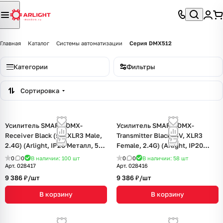
Главная
Каталог
Системы автоматизации
Серия DMX512
Категории
Фильтры
Сортировка
Усилитель SMART-DMX-
Усилитель SMART-DMX-
Receiver Black (5V, XLR3 Male,
Transmitter Black (5V, XLR3
2.4G) (Arlight, IP20 Металл, 5
Female, 2.4G) (Arlight, IP20
лет)
Металл, 5 лет)
0
0
В наличии: 100
шт
0
0
В наличии: 58
шт
Арт.
028417
Арт.
028416
9 386 ₽/
шт
9 386 ₽/
шт
В корзину
В корзину