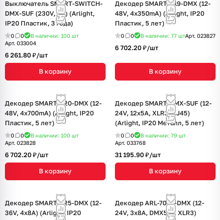
Выключатель SMART-SWITCH-
Декодер SMART-K19-DMX (12-
DMX-SUF (230V, 5A) (Arlight,
48V, 4x350mA) (Arlight, IP20
IP20 Пластик, 3 года)
Пластик, 5 лет)
0
0
В наличии: 100
шт
0
0
В наличии: 77
шт
Арт.
023827
Арт.
033004
6 702.20 ₽/
шт
6 261.80 ₽/
шт
В корзину
В корзину
Декодер SMART-K20-DMX (12-
Декодер SMART-DMX-SUF (12-
48V, 4x700mA) (Arlight, IP20
24V, 12x5A, XLR3, RJ45)
Пластик, 5 лет)
(Arlight, IP20 Металл, 5 лет)
0
0
В наличии: 100
шт
0
0
В наличии: 79
шт
Арт.
023828
Арт.
033768
6 702.20 ₽/
шт
31 195.90 ₽/
шт
В корзину
В корзину
Декодер SMART-K25-DMX (12-
Декодер ARL-7022-DMX (12-
36V, 4x8A) (Arlight, IP20
24V, 3x8A, DMX512, XLR3)