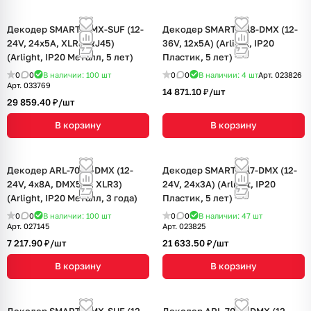
Декодер SMART-DMX-SUF (12-
Декодер SMART-K18-DMX (12-
24V, 24x5A, XLR3, RJ45)
36V, 12x5A) (Arlight, IP20
(Arlight, IP20 Металл, 5 лет)
Пластик, 5 лет)
0
0
В наличии: 100
шт
0
0
В наличии: 4
шт
Арт.
023826
Арт.
033769
14 871.10 ₽/
шт
29 859.40 ₽/
шт
В корзину
В корзину
Декодер ARL-7022-DMX (12-
Декодер SMART-K17-DMX (12-
24V, 4x8A, DMX512, XLR3)
24V, 24x3A) (Arlight, IP20
(Arlight, IP20 Металл, 3 года)
Пластик, 5 лет)
0
0
В наличии: 100
шт
0
0
В наличии: 47
шт
Арт.
027145
Арт.
023825
7 217.90 ₽/
шт
21 633.50 ₽/
шт
В корзину
В корзину