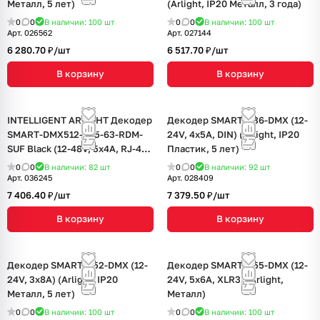
Металл, 5 лет)
(Arlight, IP20 Металл, 3 года)
0
0
В наличии: 100
шт
0
0
В наличии: 100
шт
Арт.
026562
Арт.
027144
6 280.70 ₽/
шт
6 517.70 ₽/
шт
В корзину
В корзину
INTELLIGENT ARLIGHT Декодер
Декодер SMART-K36-DMX (12-
SMART-DMX512-305-63-RDM-
24V, 4x5A, DIN) (Arlight, IP20
SUF Black (12-48V, 5x4A, RJ-45)
Пластик, 5 лет)
(IARL, IP20 Металл, 5 лет)
0
0
В наличии: 82
шт
0
0
В наличии: 92
шт
Арт.
036245
Арт.
028409
7 406.40 ₽/
шт
7 379.50 ₽/
шт
В корзину
В корзину
Декодер SMART-K52-DMX (12-
Декодер SMART-K55-DMX (12-
24V, 3x8A) (Arlight, IP20
24V, 5x6A, XLR3) (Arlight,
Металл, 5 лет)
Металл)
0
0
В наличии: 100
шт
0
0
В наличии: 100
шт