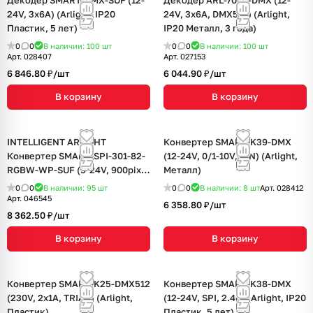
Декодер SMART-DMX-SUF (12-
Декодер ARL-7022-DMX (12-
24V, 3x6A) (Arlight, IP20
24V, 3x6A, DMX512) (Arlight,
Пластик, 5 лет)
IP20 Металл, 3 года)
0
0
В наличии: 100
шт
0
0
В наличии: 100
шт
Арт.
028407
Арт.
027153
6 846.80 ₽/
шт
6 044.90 ₽/
шт
В корзину
В корзину
INTELLIGENT ARLIGHT
Конвертер SMART-K39-DMX
Конвертер SMART-SPI-301-82-
(12-24V, 0/1-10V, DIN) (Arlight,
RGBW-WP-SUF (5-24V, 900pix,
Металл)
DMX512, 2.4G) (IARL, IP65
0
0
В наличии: 95
шт
0
0
В наличии: 8
шт
Арт.
028412
Пластик, 5 лет)
Арт.
046545
6 358.80 ₽/
шт
8 362.50 ₽/
шт
В корзину
В корзину
Конвертер SMART-K25-DMX512
Конвертер SMART-K38-DMX
(230V, 2x1A, TRIAC) (Arlight,
(12-24V, SPI, 2.4G) (Arlight, IP20
Пластик)
Пластик, 5 лет)