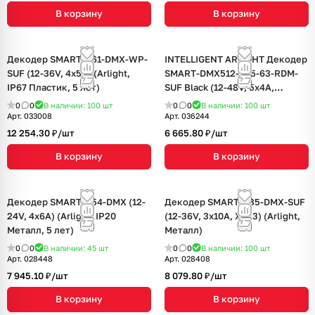
В корзину
В корзину
Декодер SMART-K61-DMX-WP-
INTELLIGENT ARLIGHT Декодер
SUF (12-36V, 4x5A) (Arlight,
SMART-DMX512-305-63-RDM-
IP67 Пластик, 5 лет)
SUF Black (12-48V, 5x4A,
Terminal) (IARL, IP20 Металл, 5
0
0
В наличии: 100
шт
0
0
В наличии: 100
шт
лет)
Арт.
033008
Арт.
036244
12 254.30 ₽/
шт
6 665.80 ₽/
шт
В корзину
В корзину
Декодер SMART-K54-DMX (12-
Декодер SMART-K35-DMX-SUF
24V, 4x6A) (Arlight, IP20
(12-36V, 3x10A, XLR3) (Arlight,
Металл, 5 лет)
Металл)
0
0
В наличии: 45
шт
0
0
В наличии: 100
шт
Арт.
028448
Арт.
028408
7 945.10 ₽/
шт
8 079.80 ₽/
шт
В корзину
В корзину