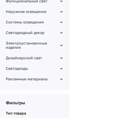
Функциональный свет
Контроллеры [DMX
Master]
Наружное освещение
Контроллеры Sunlite
Системы освещения
[DMX Master]
Усилители, разветвители
Светодиодный декор
[12-36V]
Усилители, разветвители
Электроустановочные
[230V]
изделия
Конвертеры [SPI, TRIAC,
0-10V]
Дизайнерский свет
Беспроводные
Светодиоды
удлинители [5-24V]
Серия KNX
Рекламные материалы
Серия DALI
Серия KINETIC
Электрокарнизы с
Фильтры
моторами
Тип товара