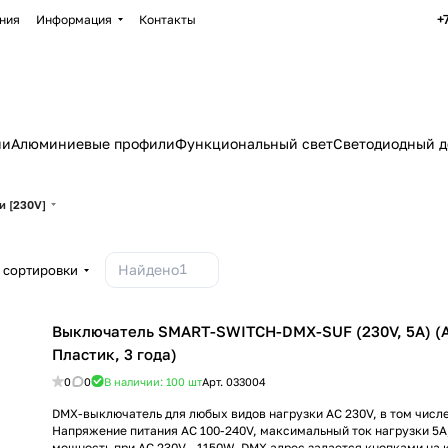
+
ния
Информация
Контакты
ии
Алюминиевые профили
Функциональный свет
Светодиодный д
и [230V]
1
Найдено
 сортировки
Выключатель SMART-SWITCH-DMX-SUF (230V, 5A) (Ar
Пластик, 3 года)
0
0
В наличии: 100
шт
Арт.
033004
DMX-выключатель для любых видов нагрузки AC 230V, в том числе
Напряжение питания AC 100-240V, максимальный ток нагрузки 5
мощность при AC 230V - 1150W. DMX адрес задается кнопками на 