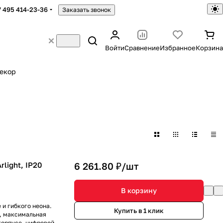
7 495 414-23-36
Заказать звонок
Войти
Сравнение
Избранное
Корзина
екор
light, IP20
6 261.80 ₽/
шт
В корзину
 и гибкого неона.
Купить в 1 клик
А, максимальная
корпусе, цифровой