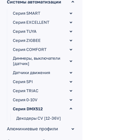
Системы автоматизации
Серия SMART
Серия EXCELLENT
Серия TUYA
Серия ZIGBEE
Серия COMFORT
Диммеры, выключатели
[датчик]
Датчики движения
Серия SPI
Серия TRIAC
Серия 0-10V
Серия DMX512
Декодеры CV [12-36V]
Декодеры CC [12-48V]
Алюминиевые профили
Выключатели [230V]