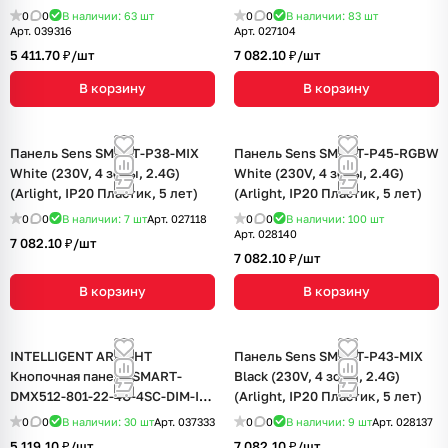
Black (230V, 2.4G) (IARL, IP20
0
0
В наличии: 63
шт
0
0
В наличии: 83
шт
Пластик, 5 лет)
Арт.
039316
Арт.
027104
5 411.70 ₽/
шт
7 082.10 ₽/
шт
В корзину
В корзину
Панель Sens SMART-P38-MIX
Панель Sens SMART-P45-RGBW
White (230V, 4 зоны, 2.4G)
White (230V, 4 зоны, 2.4G)
(Arlight, IP20 Пластик, 5 лет)
(Arlight, IP20 Пластик, 5 лет)
0
0
В наличии: 7
шт
Арт.
027118
0
0
В наличии: 100
шт
Арт.
028140
7 082.10 ₽/
шт
7 082.10 ₽/
шт
В корзину
В корзину
INTELLIGENT ARLIGHT
Панель Sens SMART-P43-MIX
Кнопочная панель SMART-
Black (230V, 4 зоны, 2.4G)
DMX512-801-22-4G-4SC-DIM-IN
(Arlight, IP20 Пластик, 5 лет)
White (230V, 2.4G) (IARL, IP20
0
0
В наличии: 30
шт
Арт.
037333
0
0
В наличии: 9
шт
Арт.
028137
Пластик, 5 лет)
5 119.10 ₽/
шт
7 082.10 ₽/
шт