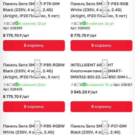
Панель Sens SMART-P79-DIM
Панель Sens SMART-P83-RGB
Black (230V, 4 зоны, 2.4G)
White (230V, 4 зоны, 2.4G)
(Arlight, IP20 Пластик, 5 лет)
(Arlight, IP20 Пластик, 5 лет)
0
0
В наличии: 32
шт
0
0
В наличии: 10
шт
Арт.
028399
Арт.
028402
8 775.70 ₽/
шт
8 775.70 ₽/
шт
В корзину
В корзину
Панель Sens SMART-P85-RGBW
INTELLIGENT ARLIGHT
Black (230V, 4 зоны, 2.4G)
Кнопочная панель SMART-
(Arlight, IP20 Пластик, 5 лет)
DMX512-801-22-8G-8SC-DIM-IN
Gold (230V, 2.4G) (IARL, IP20
0
0
В наличии: 13
шт
0
0
В наличии: 76
шт
Арт.
039317
Пластик, 5 лет)
Арт.
028405
3 945.20 ₽/
шт
8 775.70 ₽/
шт
В корзину
В корзину
Панель Sens SMART-P85-RGBW
Панель Sens SMART-P17-DIM
White (230V, 4 зоны, 2.4G)
Black (230V, 4 зоны, 2.4G)