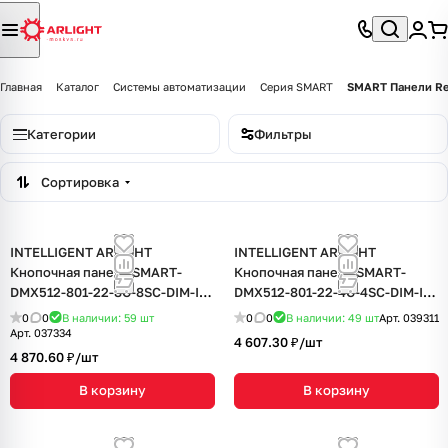
Главная
Каталог
Системы автоматизации
Серия SMART
SMART Панели Re
Категории
Фильтры
Сортировка
INTELLIGENT ARLIGHT
INTELLIGENT ARLIGHT
Кнопочная панель SMART-
Кнопочная панель SMART-
DMX512-801-22-8G-8SC-DIM-IN
DMX512-801-22-4G-4SC-DIM-IN
White (230V, 2.4G) (IARL, IP20
Grey (230V, 2.4G) (IARL, IP20
0
0
В наличии: 59
шт
0
0
В наличии: 49
шт
Арт.
039311
Пластик, 5 лет)
Пластик, 5 лет)
Арт.
037334
4 607.30 ₽/
шт
4 870.60 ₽/
шт
В корзину
В корзину