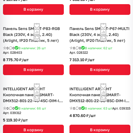
В корзину
В корзину
Панель Sens SMART-P83-RGB
Панель Sens SMART-P67-MULTI
Black (230V, 4 зоны, 2.4G)
Black (230V, 4 зоны, 2.4G)
(Arlight, IP20 Пластик, 5 лет)
(Arlight, IP20 Пластик, 5 лет)
0
0
В наличии: 26
шт
0
0
В наличии: 62
шт
Арт.
028403
Арт.
028322
8 775.70 ₽/
шт
7 313.10 ₽/
шт
В корзину
В корзину
INTELLIGENT ARLIGHT
INTELLIGENT ARLIGHT
Кнопочная панель SMART-
Кнопочная панель SMART-
DMX512-801-22-4G-4SC-DIM-IN
DMX512-801-22-8G-8SC-DIM-IN
Black (230V, 2.4G) (IARL, IP20
Grey (230V, 2.4G) (IARL, IP20
0
0
В наличии: 66
шт
0
0
В наличии: 63
шт
Арт.
039315
Пластик, 5 лет)
Пластик, 5 лет)
Арт.
039312
4 870.60 ₽/
шт
5 119.10 ₽/
шт
В корзину
В корзину