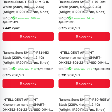
Панель SMART-P90-DIM-G-IN
Панель Sens SMART-P79-DIM
White (230V, Rotary, 2.4G)
White (230V, 4 зоны, 2.4G)
(Arlight, IP20 Пластик, 5 лет)
(Arlight, IP20 Пластик, 5 лет)
0
0
В наличии: 100
шт
0
0
В наличии: 14
шт
Арт.
028424
Арт.
028398
7 442 ₽/
шт
8 775.70 ₽/
шт
В корзину
В корзину
Панель Sens SMART-P81-MIX
INTELLIGENT ARLIGHT
Black (230V, 4 зоны, 2.4G)
Кнопочная панель SMART-
(Arlight, IP20 Пластик, 5 лет)
DMX512-801-22-4G-4SC-DIM-IN
Gold (230V, 2.4G) (IARL, IP20
0
0
В наличии: 11
шт
Арт.
028401
0
0
В наличии: 79
шт
Арт.
039313
Пластик, 5 лет)
8 775.70 ₽/
шт
3 731.90 ₽/
шт
В корзину
В корзину
INTELLIGENT ARLIGHT
Панель Sens SMART-P30-RGBW
Кнопочная панель SMART-
Black (230V, 4 зоны, 2.4G)
DMX512-801-22-8G-8SC-DIM-IN
(Arlight, IP20 Пластик, 5 лет)