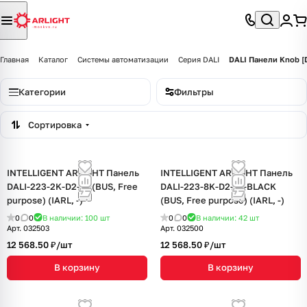
Главная
Каталог
Системы автоматизации
Серия DALI
DALI Панели Knob 
Категории
Фильтры
Сортировка
INTELLIGENT ARLIGHT Панель
INTELLIGENT ARLIGHT Панель
DALI-223-2K-D2-IN (BUS, Free
DALI-223-8K-D2-IN-BLACK
purpose) (IARL, -)
(BUS, Free purpose) (IARL, -)
0
0
В наличии: 100
шт
0
0
В наличии: 42
шт
Арт.
032503
Арт.
032500
12 568.50 ₽/
шт
12 568.50 ₽/
шт
В корзину
В корзину