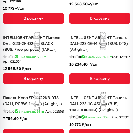
Арт.
031100
12 568.50 ₽/
шт
10 773 ₽/
шт
В корзину
В корзину
INTELLIGENT ARLIGHT Панель
INTELLIGENT ARLIGHT Панель
DALI-223-2K-D2-IN-BLACK
DALI-223-1G-MIX-IN (BUS, DT8)
(BUS, Free purpose) (IARL, -)
(Arlight, -)
0
0
В наличии: 50
шт
0
0
В наличии: 17
шт
Арт.
025507
Арт.
032504
10 234.40 ₽/
шт
12 568.50 ₽/
шт
В корзину
В корзину
Панель Knob SR-2422K8-DT8
INTELLIGENT ARLIGHT Панель
(DALI, RGBW, 1 зона) (Arlight, -)
DALI-223-1G-4SC-IN (BUS,
только сцены) (Arlight, -)
0
0
В наличии: 14
шт
Арт.
022558
0
0
В наличии: 15
шт
Арт.
025501
7 756.60 ₽/
шт
10 773 ₽/
шт