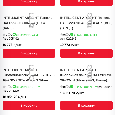
В корзину
В корзину
INTELLIGENT ARLIGHT Панель
INTELLIGENT ARLIGHT Панель
DALI-223-1G-DIM-IN (BUS)
DALI-223-1G-4S-IN-BLACK (BUS)
(IARL, -)
(IARL, -)
0
0
В наличии: 22
шт
0
0
В наличии: 87
шт
Арт.
025492
Арт.
029243
10 773 ₽/
шт
10 773 ₽/
шт
В корзину
В корзину
INTELLIGENT ARLIGHT
INTELLIGENT ARLIGHT
Кнопочная панель DALI-201-23-
Кнопочная панель DALI-201-23-
1G-2SC-RGBW-DT8-IN Silver
2K-D2-IN Silver (BUS, Frame)
(BUS, Frame) (IARL, IP20
(IARL, IP20 Металл, 3 года)
0
0
В наличии: 62
шт
0
0
В наличии: 71
шт
Арт.
048221
Металл, 3 года)
Арт.
048220
18 851.70 ₽/
шт
18 851.70 ₽/
шт
В корзину
В корзину