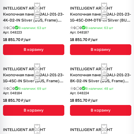
INTELLIGENT ARLIGHT
INTELLIGENT ARLIGHT
Кнопочная панель DALI-201-23-
Кнопочная панель DALI-201-23-
4K-D2-IN Silver (BUS, Frame)
1G-4SC-DIM-DT6-IN Silver (BUS,
(IARL, IP20 Металл, 3 года)
Frame) (IARL, IP20 Металл, 3
0
0
В наличии: 63
шт
0
0
В наличии: 63
шт
года)
Арт.
048223
Арт.
048187
18 851.70 ₽/
шт
18 851.70 ₽/
шт
В корзину
В корзину
INTELLIGENT ARLIGHT
INTELLIGENT ARLIGHT
Кнопочная панель DALI-201-23-
Кнопочная панель DALI-201-23-
1G-4SC-IN Silver (BUS, Frame)
8K-D2-IN Silver (BUS, Frame)
(IARL, IP20 Металл, 3 года)
(IARL, IP20 Металл, 3 года)
0
0
В наличии: 69
шт
0
0
В наличии: 48
шт
Арт.
048184
Арт.
048224
18 851.70 ₽/
шт
18 851.70 ₽/
шт
В корзину
В корзину
INTELLIGENT ARLIGHT
INTELLIGENT ARLIGHT