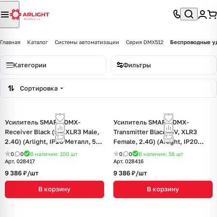
Главная
Каталог
Системы автоматизации
Серия DMX512
Беспроводные уд
Категории
Фильтры
Сортировка
Усилитель SMART-DMX-
Усилитель SMART-DMX-
Receiver Black (5V, XLR3 Male,
Transmitter Black (5V, XLR3
2.4G) (Arlight, IP20 Металл, 5
Female, 2.4G) (Arlight, IP20
лет)
Металл, 5 лет)
0
0
В наличии: 100
шт
0
0
В наличии: 58
шт
Арт.
028417
Арт.
028416
9 386 ₽/
шт
9 386 ₽/
шт
В корзину
В корзину