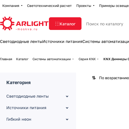
Компания
Светотехнический расчет
Проекты
Примеры освеще
Каталог
Светодиодные ленты
Источники питания
Системы автоматизац
Главная
Каталог
Системы автоматизации
Серия KNX
KNX Диммеры C
По возрастанию
Категория
Светодиодные ленты
Источники питания
Гибкий неон