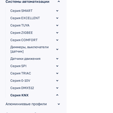
Системы автоматизации
Серия SMART
Серия EXCELLENT
Серия TUYA
Серия ZIGBEE
Серия COMFORT
Диммеры, выключатели
[датчик]
Датчики движения
Серия SPI
Серия TRIAC
Серия 0-10V
Серия DMX512
Серия KNX
KNX Панели
Алюминиевые профили
KNX Диммеры CV [12-36V]