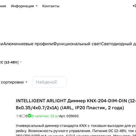
+
ния
Информация
Контакты
ии
Алюминиевые профили
Функциональный свет
Светодиодный д
C [12-48V]
2
Найдено
 сортировки
INTELLIGENT ARLIGHT Диммер KNX-204-DIM-DIN (12-
8x0.35/4x0.7/2x1A) (IARL, IP20 Пластик, 2 года)
0
0
В наличии: 33
шт
Арт.
025660
Универсальный диммер стандарта KNX с токовым выходом для ус
рейку. Возможность ручного управления. Питание DC 12-48V, ток 
350/700/1000 mA на канал, 4/2/1 канала управления. Мощность 16