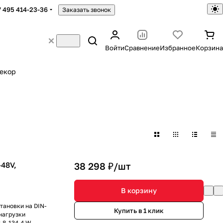
7 495 414-23-36
Заказать звонок
Войти
Сравнение
Избранное
Корзина
екор
48V,
38 298 ₽/
шт
В корзину
тановки на DIN-
Купить в 1 клик
нагрузки
.8-134.4 W.