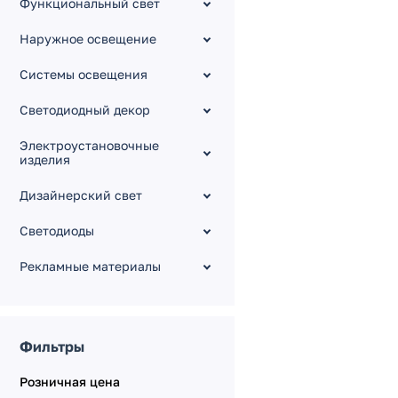
Функциональный свет
KNX Диммеры CC [12-
48V]
Наружное освещение
KNX Конвертеры и сервис
Системы освещения
KNX Релейные модули
Светодиодный декор
KNX Питание шины
KNX Датчики
Электроустановочные
изделия
Серия DALI
Серия KINETIC
Дизайнерский свет
Электрокарнизы с
Светодиоды
моторами
Рекламные материалы
Фильтры
Розничная цена