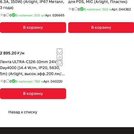
6.3A, 150W) (Arlight, IP67 Металл,
для PDS, MIC (Arlight, Пластик)
3 года)
0
0
В наличии: 500
м
Арт.
044382
0
0
В наличии: 200
шт
Арт.
026665
В корзину
В корзину
2 895.20 ₽/
м
Лента ULTRA-C126-10mm 24V
Day4000 (14.4 W/m, IP20, 5630,
5m) (Arlight, высок.эфф.200 лм/
Вт)
0
0
В наличии: 780
м
Арт.
040220
В корзину
Назад к списку