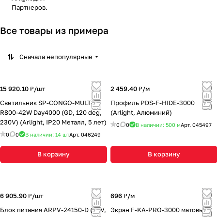
Партнеров.
Все товары из примера
Сначала непопулярные
15 920.10 ₽/
шт
2 459.40 ₽/
м
Светильник SP-CONGO-MULT-1-
Профиль PDS-F-HIDE-3000
R800-42W Day4000 (GD, 120 deg,
(Arlight, Алюминий)
230V) (Arlight, IP20 Металл, 5 лет)
0
0
В наличии: 500
м
Арт.
045497
0
0
В наличии: 14
шт
Арт.
046249
В корзину
В корзину
6 905.90 ₽/
шт
696 ₽/
м
Блок питания ARPV-24150-D (24V,
Экран F-KA-PRO-3000 матовый