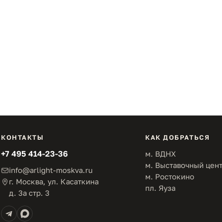
КОНТАКТЫ
КАК ДОБРАТЬСЯ
+7 495 414-23-36
м. ВДНХ
м. Выставочный цен
info@arlight-moskva.ru
м. Ростокино
г. Москва, ул. Касаткина
пл. Яуза
д. 3а стр. 3