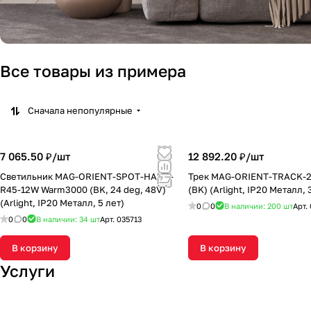
Все товары из примера
Сначала непопулярные
7 065.50 ₽/
шт
12 892.20 ₽/
шт
Светильник MAG-ORIENT-SPOT-HANG-
Трек MAG-ORIENT-TRACK-
R45-12W Warm3000 (BK, 24 deg, 48V)
(BK) (Arlight, IP20 Металл, 
(Arlight, IP20 Металл, 5 лет)
0
0
В наличии: 200
шт
Арт.
0
0
В наличии: 34
шт
Арт.
035713
В корзину
В корзину
Услуги