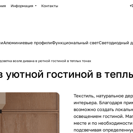
+
ния
Информация
Контакты
ии
Алюминиевые профили
Функциональный свет
Светодиодный д
дсветка возле дивана в уютной гостиной в теплых тонах
в уютной гостиной в тепл
Текстиль, натуральное дер
интерьера. Благодаря при
возможно создать локальн
освещением гостиной. Маг
месте и по необходимости
подсвечивая определенную