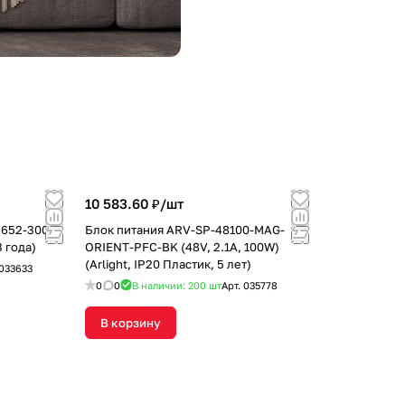
10 583.60 ₽/
шт
2652-3000
Блок питания ARV-SP-48100-MAG-
3 года)
ORIENT-PFC-BK (48V, 2.1A, 100W)
(Arlight, IP20 Пластик, 5 лет)
033633
0
0
В наличии: 200
шт
Арт.
035778
В корзину