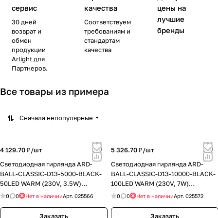
сервис
качества
цены на
лучшие
30 дней
Соответствуем
бренды
возврат и
требованиям и
обмен
стандартам
продукции
качества
Arlight для
Партнеров.
Все товары из примера
Сначала непопулярные
4 129.70 ₽/
шт
5 326.70 ₽/
шт
Светодиодная гирлянда ARD-
Светодиодная гирлянда ARD-
BALL-CLASSIC-D13-5000-BLACK-
BALL-CLASSIC-D13-10000-BLACK-
50LED WARM (230V, 3.5W)
100LED WARM (230V, 7W)
(Ardecoled, IP65)
(Ardecoled, IP65)
0
0
Нет в наличии
Арт.
025566
0
0
Нет в наличии
Арт.
025572
Заказать
Заказать