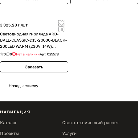
3 325.20 ₽/
шт
Светодиодная гирлянда ARD-
BALL-CLASSIC-D13-20000-BLACK-
200LED WARM (230V, 14W)
(Ardecoled, IP65)
0
0
Нет в наличии
Арт.
025578
Заказать
Назад к списку
НАВИГАЦИЯ
Каталог
Светотехнический расчёт
Проекты
Услуги