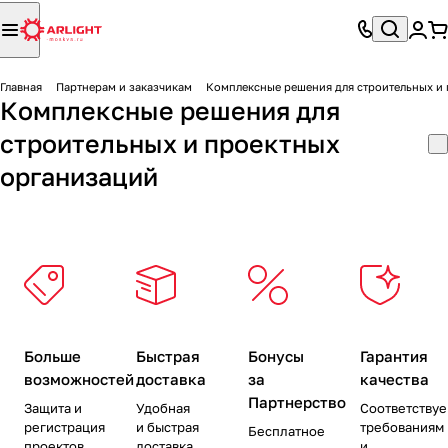
Главная
Партнерам и заказчикам
Комплексные решения для строительных и
Комплексные решения для
строительных и проектных
организаций
Больше
Быстрая
Бонусы
Гарантия
возможностей
доставка
за
качества
Партнерство
Защита и
Удобная
Соответству
регистрация
и быстрая
требованиям
Бесплатное
проектов
доставка
и