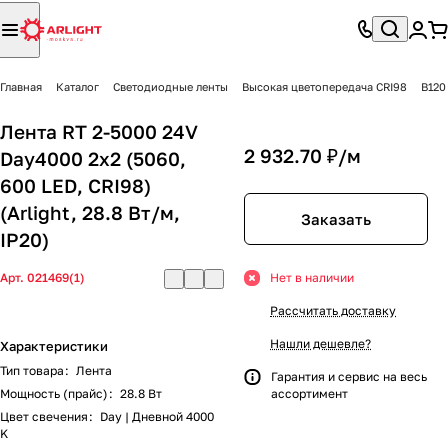
Главная
Каталог
Светодиодные ленты
Высокая цветопередача CRI98
B120
Лента RT 2-5000 24V
2 932.70 ₽/
м
Day4000 2x2 (5060,
600 LED, CRI98)
(Arlight, 28.8 Вт/м,
Заказать
IP20)
Арт.
021469(1)
Нет в наличии
Рассчитать доставку
Нашли дешевле?
Характеристики
Тип товара
:
Лента
Гарантия и сервис на весь
Мощность (прайс)
:
28.8 Вт
ассортимент
Цвет свечения
:
Day | Дневной 4000
K