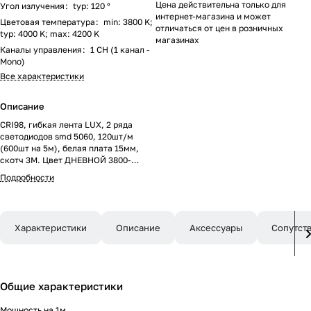
Цена действительна только для
Угол излучения
:
typ: 120 °
интернет-магазина и может
Цветовая температура
:
min: 3800 K;
отличаться от цен в розничных
typ: 4000 K; max: 4200 K
магазинах
Каналы управления
:
1 CH (1 канал -
Mono)
Все характеристики
Описание
CRI98, гибкая лента LUX, 2 ряда
светодиодов smd 5060, 120шт/м
(600шт на 5м), белая плата 15мм,
скотч 3М. Цвет ДНЕВНОЙ 3800-
4200K. Питание 24V, мощность 28.8
Подробности
Вт/м (144 Вт на 5м), угол 120°, очень
высокая цветопередача CRI 95..98.
Размеры 5000х15х2.2мм.
Мин.отрезок 50мм, 6 светодиодов.
Характеристики
Описание
Аксессуары
Сопутст
Цена за 1м.
Общие характеристики
Мощность на 1м