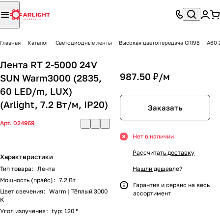
Главная
Каталог
Светодиодные ленты
Высокая цветопередача CRI98
A60 
Лента RT 2-5000 24V
987.50 ₽/
м
SUN Warm3000 (2835,
60 LED/m, LUX)
(Arlight, 7.2 Вт/м, IP20)
Заказать
Арт.
024969
Нет в наличии
Рассчитать доставку
Характеристики
Тип товара
:
Лента
Нашли дешевле?
Мощность (прайс)
:
7.2 Вт
Гарантия и сервис на весь
Цвет свечения
:
Warm | Тёплый 3000
ассортимент
K
Угол излучения
:
typ: 120 °