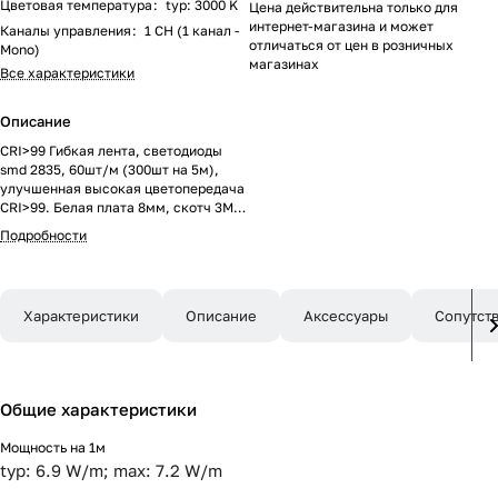
Цветовая температура
:
typ: 3000 K
Цена действительна только для
интернет-магазина и может
Каналы управления
:
1 CH (1 канал -
отличаться от цен в розничных
Mono)
магазинах
Все характеристики
Описание
CRI>99 Гибкая лента, светодиоды
smd 2835, 60шт/м (300шт на 5м),
улучшенная высокая цветопередача
CRI>99. Белая плата 8мм, скотч 3М.
Цвет ТЕПЛЫЙ 3000К. Питание 24V,
Подробности
мощность 7,2 Вт/м (36 Вт на 5м),
угол 120°. Размеры 5000х8х1.5мм.
Мин.отрезок 100мм. Цена за 1м.
Характеристики
Описание
Аксессуары
Сопутст
Общие характеристики
Мощность на 1м
typ: 6.9 W/m; max: 7.2 W/m