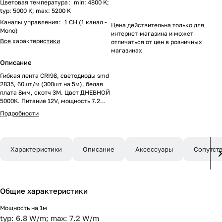
Цветовая температура
:
min: 4800 K;
typ: 5000 K; max: 5200 K
Каналы управления
:
1 CH (1 канал -
Цена действительна только для
Mono)
интернет-магазина и может
Все характеристики
отличаться от цен в розничных
магазинах
Описание
Гибкая лента CRI98, светодиоды smd
2835, 60шт/м (300шт на 5м), белая
плата 8мм, скотч 3М. Цвет ДНЕВНОЙ
5000K. Питание 12V, мощность 7.2
Вт/м (36 Вт на 5м), угол 120°, очень
Подробности
высокая цветопередача CRI=95..98.
Размеры 5000х8x1.5мм. Мин.отрезок
50мм, 3 шт светодиода. Пакет 5м.
Цена за 1м.
Характеристики
Описание
Аксессуары
Сопутст
Общие характеристики
Мощность на 1м
typ: 6.8 W/m; max: 7.2 W/m