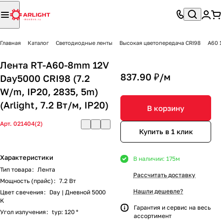
Главная
Каталог
Светодиодные ленты
Высокая цветопередача CRI98
A60 
Лента RT-A60-8mm 12V
837.90 ₽/
м
Day5000 CRI98 (7.2
W/m, IP20, 2835, 5m)
(Arlight, 7.2 Вт/м, IP20)
В корзину
Арт.
021404(2)
Купить в 1 клик
Характеристики
В наличии: 175
м
Тип товара
:
Лента
Рассчитать доставку
Мощность (прайс)
:
7.2 Вт
Нашли дешевле?
Цвет свечения
:
Day | Дневной 5000
K
Гарантия и сервис на весь
Угол излучения
:
typ: 120 °
ассортимент