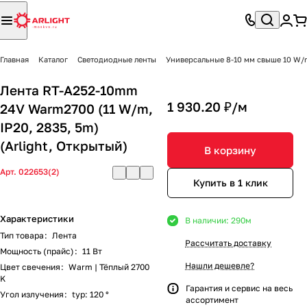
Главная
Каталог
Светодиодные ленты
Универсальные 8-10 мм свыше 10 W/
Лента RT-A252-10mm
1 930.20 ₽/
м
24V Warm2700 (11 W/m,
IP20, 2835, 5m)
(Arlight, Открытый)
В корзину
Арт.
022653(2)
Купить в 1 клик
Характеристики
В наличии: 290
м
Тип товара
:
Лента
Рассчитать доставку
Мощность (прайс)
:
11 Вт
Нашли дешевле?
Цвет свечения
:
Warm | Тёплый 2700
K
Гарантия и сервис на весь
Угол излучения
:
typ: 120 °
ассортимент