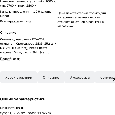
Цветовая температура
:
min: 2600 K;
typ: 2700 K; max: 2800 K
Каналы управления
:
1 CH (1 канал -
Цена действительна только для
Mono)
интернет-магазина и может
Все характеристики
отличаться от цен в розничных
магазинах
Описание
Светодиодная лента RT-A252,
открытая. Светодиоды 2835, 252 шт/
м (1260 шт на 5 м), белая плата,
ширина 10 мм, скотч 3M. Цвет
ТЁПЛЫЙ 2700 K, цветопередача
Подробности
CRI>85, угол 120°. Питание 24V,
мощность 11 Вт/м (55 Вт на 5 м).
Размеры 5000x10x1.5 мм. Мин.
отрезок 27.77 мм, 7 светодиодов.
Характеристики
Описание
Аксессуары
Сопутст
Цена за 1 м.
Общие характеристики
Мощность на 1м
typ: 10.7 W/m; max: 11 W/m