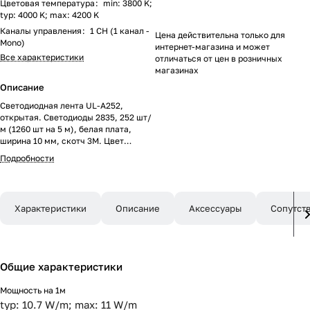
Цветовая температура
:
min: 3800 K;
typ: 4000 K; max: 4200 K
Каналы управления
:
1 CH (1 канал -
Цена действительна только для
Mono)
интернет-магазина и может
Все характеристики
отличаться от цен в розничных
магазинах
Описание
Светодиодная лента UL-A252,
открытая. Светодиоды 2835, 252 шт/
м (1260 шт на 5 м), белая плата,
ширина 10 мм, скотч 3M. Цвет
ДНЕВНОЙ 4000 K, цветопередача
Подробности
CRI>90, угол 120°. Питание 24V,
мощность 11 Вт/м (55 Вт на 5 м).
Размеры 5000x10x1.5 мм. Мин.
отрезок 27.77 мм, 7 светодиодов.
Характеристики
Описание
Аксессуары
Сопутст
Цена за 1 м.
Общие характеристики
Мощность на 1м
typ: 10.7 W/m; max: 11 W/m