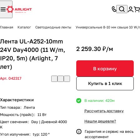
Главная
Каталог
Светодиодные ленты
Универсальные 8-10 мм свыше 10 W/
Лента UL-A252-10mm
2 259.30 ₽/
м
24V Day4000 (11 W/m,
IP20, 5m) (Arlight, 7
лет)
В корзину
Арт.
042317
Купить в 1 клик
Характеристики
В наличии: 420
м
Тип товара
:
Лента
Рассчитать доставку
Мощность (прайс)
:
11 Вт
Нашли дешевле?
Цвет свечения
:
Day | Дневной 4000
K
Гарантия и сервис на весь
Угол излучения
:
typ: 120 °
ассортимент