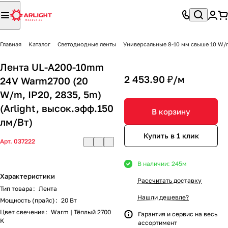
Главная
Каталог
Светодиодные ленты
Универсальные 8-10 мм свыше 10 W/
Лента UL-A200-10mm
2 453.90 ₽/
м
24V Warm2700 (20
W/m, IP20, 2835, 5m)
(Arlight, высок.эфф.150
В корзину
лм/Вт)
Купить в 1 клик
Арт.
037222
В наличии: 245
м
Характеристики
Рассчитать доставку
Тип товара
:
Лента
Нашли дешевле?
Мощность (прайс)
:
20 Вт
Цвет свечения
:
Warm | Тёплый 2700
Гарантия и сервис на весь
K
ассортимент