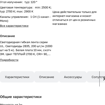
Угол излучения
:
typ: 120 °
Цветовая температура
:
min: 2500 K;
typ: 2700 K; max: 2900 K
Цена действительна только для
интернет-магазина и может
Каналы управления
:
1 CH (1 канал -
отличаться от цен в розничных
Mono)
магазинах
Все характеристики
Описание
Светодиодная гибкая лента серии
UL. Светодиоды 2835, 200 шт/м (1000
шт на 5 м). Белая плата 10 мм, скотч
3M. Цвет ТЕПЛЫЙ 2700 K, CRI> 90,
угол рассеивания 120°. Напряжение
Подробности
питания 24 В, мощность 20 Вт/м (100
Вт на 5 м). Размеры 5000x10x1.5 мм.
Мин.отрезок 40 мм (8 светодиодов).
Цена за 1 м.
Характеристики
Описание
Аксессуары
Сопутст
Общие характеристики
Мощность на 1м